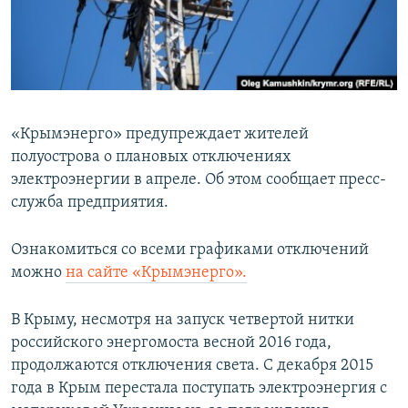
ПРИСОЕДИНЯЙТЕСЬ!
ПОБЕДИТЕЛЕЙ НЕ СУДЯТ?
КРЫМ.НЕПОКОРЕННЫЙ
ELIFBE
УКРАИНСКАЯ ПРОБЛЕМА КРЫМА
«Крымэнерго» предупреждает жителей
Все сайты RFE/RL
полуострова о плановых отключениях
электроэнергии в апреле. Об этом сообщает пресс-
служба предприятия.
Ознакомиться со всеми графиками отключений
можно
на сайте «Крымэнерго».
В Крыму, несмотря на запуск четвертой нитки
российского энергомоста весной 2016 года,
продолжаются отключения света. С декабря 2015
года в Крым перестала поступать электроэнергия с