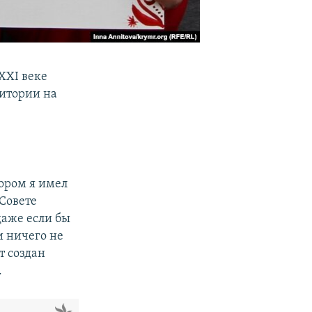
 XXI веке
итории на
тором я имел
Совете
 даже если бы
и ничего не
ет создан
.