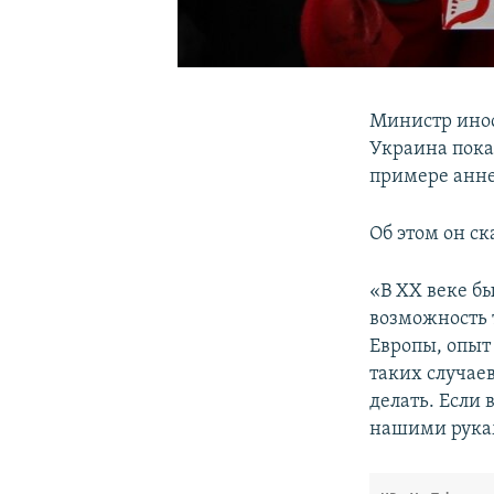
Министр ино
Украина пока
примере анне
Об этом он с
«В XX веке б
возможность 
Европы, опыт 
таких случаев
делать. Если 
нашими рукам