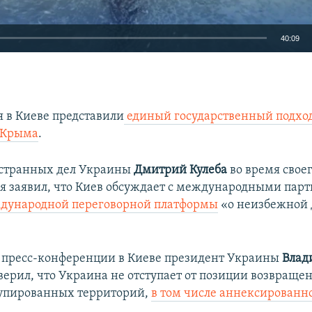
40:09
EMBED
я в Киеве представили
единый государственный подход
 Крыма
.
Auto
240p
360p
480p
странных дел Украины
Дмитрий Кулеба
во время своег
я заявил, что Киев обсуждает с международными пар
720p
1080p
ждународной переговорной платформы
«о неизбежной
 пресс-конференции в Киеве президент Украины
Влад
верил, что Украина не отступает от позиции возвращен
купированных территорий,
в том числе аннексированн