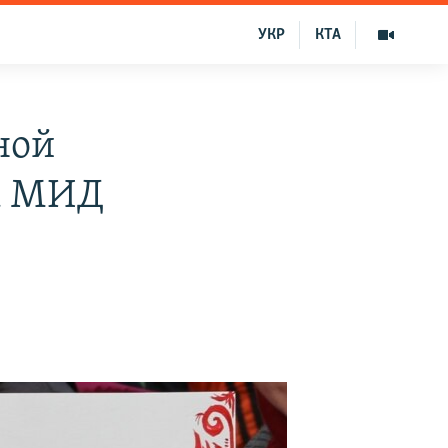
УКР
КТА
ной
ва МИД