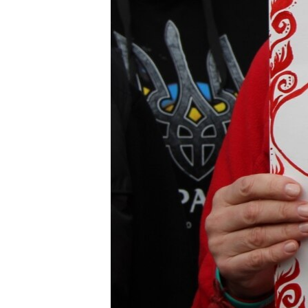
ПОБЕДИТЕЛЕЙ НЕ СУДЯТ?
КРЫМ.НЕПОКОРЕННЫЙ
ELIFBE
УКРАИНСКАЯ ПРОБЛЕМА КРЫМА