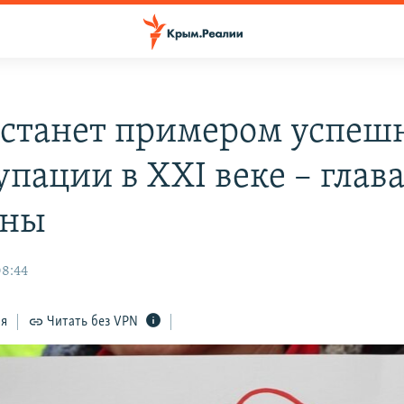
станет примером успеш
упации в XXI веке – гла
ины
08:44
ся
Читать без VPN