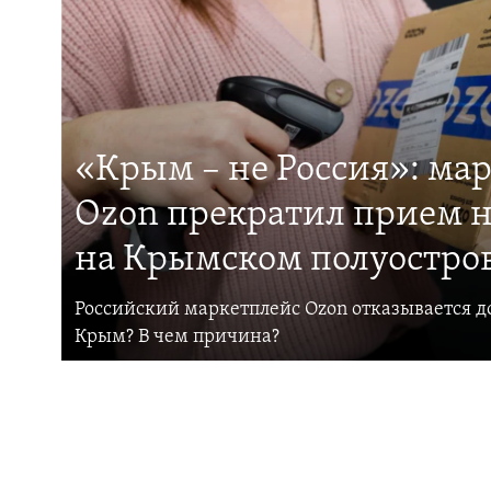
«Крым – не Россия»: ма
Ozon прекратил прием н
на Крымском полуостро
Российский маркетплейс Ozon отказывается до
Крым? В чем причина?