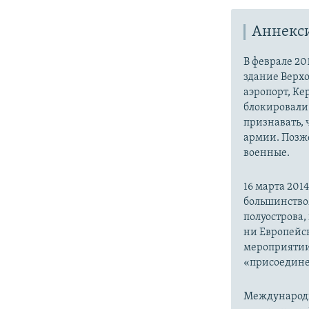
Аннекс
В феврале 20
здание Верх
аэропорт, Ке
блокировали 
признавать,
армии. Позже
военные.
16 марта 20
большинство
полуострова,
ни Европейск
мероприятии
«присоедине
Международн