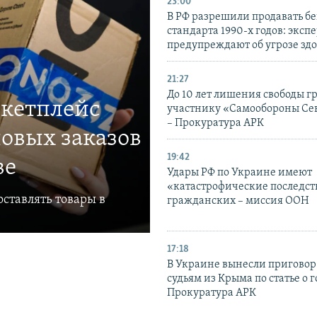
23:00
В РФ разрешили продавать б
стандарта 1990-х годов: эксп
предупреждают об угрозе зд
21:27
До 10 лет лишения свободы г
ркетплейс
участнику «Самообороны Се
– Прокуратура АРК
овых заказов
19:42
ве
Удары РФ по Украине имеют
«катастрофические последст
ставлять товары в
гражданских – миссия ООН
17:18
В Украине вынесли приговор
судьям из Крыма по статье о 
Прокуратура АРК