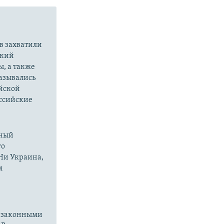
в захватили
ский
ы, а также
казывались
йской
оссийские
нный
го
 Ни Украина,
м
езаконными