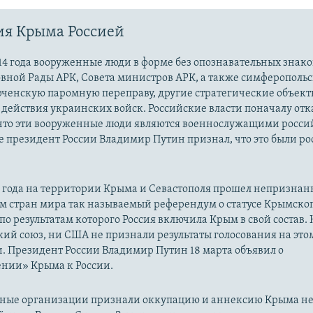
ия Крыма Россией
14 года вооруженные люди в форме без опознавательных знако
овной Рады АРК, Совета министров АРК, а также симферополь
рченскую паромную переправу, другие стратегические объект
действия украинских войск. Российские власти поначалу от
 что эти вооруженные люди являются военнослужащими росси
 президент России Владимир Путин признал, что это были р
14 года на территории Крыма и Севастополя прошел непризна
м стран мира так называемый референдум о статусе Крымско
 по результатам которого Россия включила Крым в свой состав.
ий союз, ни США не признали результаты голосования на это
. Президент России Владимир Путин 18 марта объявил о
нии» Крыма к России.
ые организации признали оккупацию и аннексию Крыма н