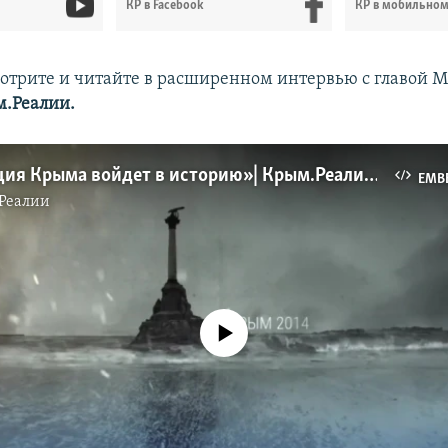
КР в Facebook
КР в мобильно
отрите и читайте в расширенном интервью с главой
.Реалии.
«Деоккупация Крыма войдет в историю» | Крым.Реалии ТВ (видео)
EMB
Реалии
No media source currently available