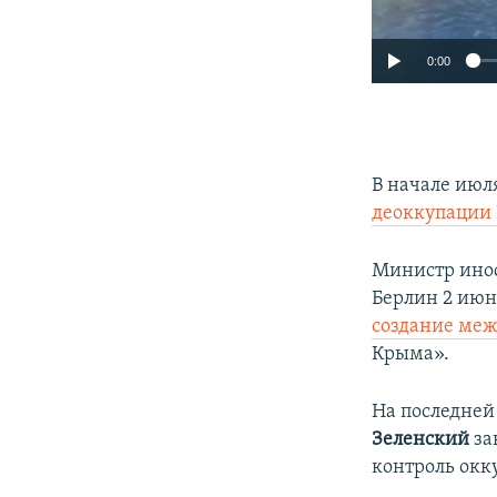
0:00
В начале июл
деоккупации
Министр ино
Берлин 2 июн
создание ме
Крыма».
На последней
Зеленский
за
контроль ок