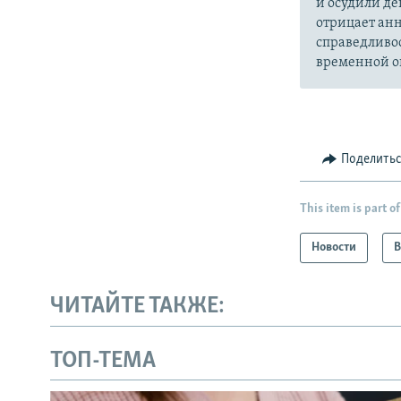
и осудили де
отрицает анн
справедливо
временной ок
Поделить
This item is part of
Новости
В
ЧИТАЙТЕ ТАКЖЕ:
ТОП-ТЕМА