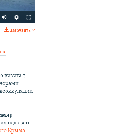
Auto
240p
Загрузить
SHARE
360p
480p
 к
720p
1080p
о визита в
тнерами
 деоккупации
px
width
имир
ия под свой
ого Крыма
.