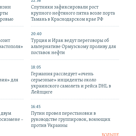
22:36
ензин
Спутники зафиксировали рост
ерты
крупного нефтяного пятна возле порта
оровью
Тамань в Краснодарском крае РФ
20:40
розит
Турция и Ирак ведут переговоры об
вастополя»
альтернативе Ормузскому проливу для
поставок нефти
18:05
Германия расследует «очень
вия» для
серьезные» инциденты около
украинского самолета и рейса DHL в
Лейпциге
16:45
 двум
Путин провел перестановки в
госизмене –
руководстве группировок, воюющих
против Украины
БОЛЬШЕ