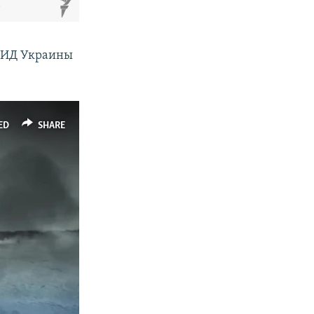
м
 МИД Украины
ED
SHARE