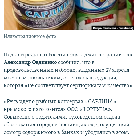
ПРИСОЕДИНЯЙТЕСЬ!
ПОБЕДИТЕЛЕЙ НЕ СУДЯТ?
КРЫМ.НЕПОКОРЕННЫЙ
ELIFBE
Иллюстрационное фото
УКРАИНСКАЯ ПРОБЛЕМА КРЫМА
Все сайты RFE/RL
Подконтрольный России глава администрации Сак
Александр Овдиенко
сообщил, что в
продовольственных наборах, выданные 27 апреля
местным школьникам, оказалась продукция,
которая «не соответствует сертификатам качества».
«Речь идет о рыбных консервах «САРДИНА»
крымского изготовителя ООО «ФОРТУНА».
Совместно с родителями, руководством отдела
образования города и поставщиком, я осуществил
осмотр содержимого в банках и убедились в этом.