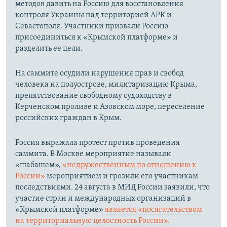
методов давить на Россию для восстановления
контроля Украины над территорией АРК и
Севастополя. Участники призвали Россию
присоединиться к «Крымской платформе» и
разделить ее цели.
На саммите осудили нарушения прав и свобод
человека на полуострове, милитаризацию Крыма,
препятствование свободному судоходству в
Керченском проливе и Азовском море, переселение
российских граждан в Крым.
Россия выражала протест против проведения
саммита. В Москве мероприятие называли
«шабашем»,
«недружественным по отношению к
России»
мероприятием и грозили его участникам
последствиями. 24 августа в МИД России заявили, что
участие стран и международных организаций в
«Крымской платформе»
является «посягательством
на территориальную целостность России».