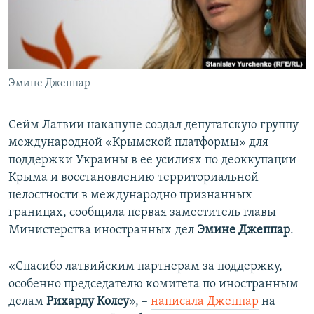
ПРИСОЕДИНЯЙТЕСЬ!
ПОБЕДИТЕЛЕЙ НЕ СУДЯТ?
КРЫМ.НЕПОКОРЕННЫЙ
ELIFBE
Эмине Джеппар
УКРАИНСКАЯ ПРОБЛЕМА КРЫМА
Все сайты RFE/RL
Сейм Латвии накануне создал депутатскую группу
международной «Крымской платформы» для
поддержки Украины в ее усилиях по деоккупации
Крыма и восстановлению территориальной
целостности в международно признанных
границах, сообщила первая заместитель главы
Министерства иностранных дел
Эмине Джеппар
.
«Спасибо латвийским партнерам за поддержку,
особенно председателю комитета по иностранным
делам
Рихарду Колсу
», –
написала Джеппар
на