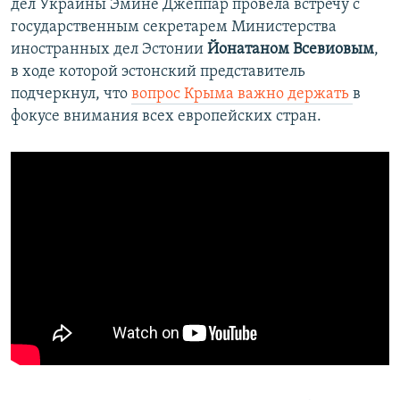
дел Украины Эмине Джеппар провела встречу с
государственным секретарем Министерства
иностранных дел Эстонии
Йонатаном Всевиовым
,
в ходе которой эстонский представитель
подчеркнул, что
вопрос Крыма важно держать
в
фокусе внимания всех европейских стран.