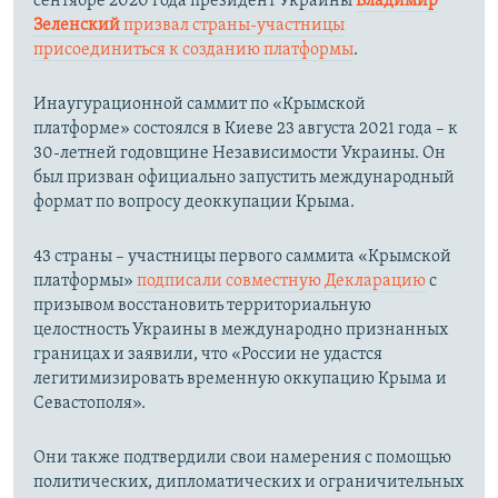
сентябре 2020 года президент Украины
Владимир
Зеленский
призвал страны-участницы
присоединиться к созданию платформы
.
Инаугурационной саммит по «Крымской
платформе» состоялся в Киеве 23 августа 2021 года – к
30-летней годовщине Независимости Украины. Он
был призван официально запустить международный
формат по вопросу деоккупации Крыма.
43 страны – участницы первого саммита «Крымской
платформы»
подписали совместную Декларацию
с
призывом восстановить территориальную
целостность Украины в международно признанных
границах и заявили, что «России не удастся
легитимизировать временную оккупацию Крыма и
Севастополя».
Они также подтвердили свои намерения с помощью
политических, дипломатических и ограничительных