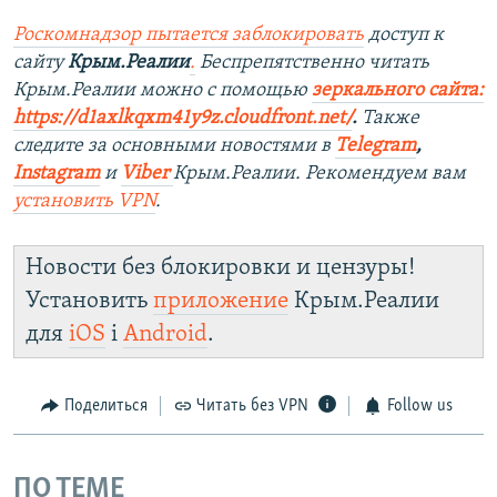
Роскомнадзор пытается заблокировать
доступ к
сайту
Крым.Реалии
.
Беспрепятственно читать
Крым.Реалии мож
но с помощью
зеркального сайта:
https://d1axlkqxm41y9z.cloudfront.net/
. ​
Также
следите за основными новостями в
Telegram
,
Instagra
m
и
Viber
Крым.Реалии. Рекомендуем вам
установить
VPN
.
Новости без блокировки и цензуры!
Установить
приложение
Крым.Реалии
для
iOS
і
Android
.
Поделиться
Читать без VPN
Follow us
ПО ТЕМЕ