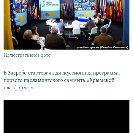
ПРИСОЕДИНЯЙТЕСЬ!
ПОБЕДИТЕЛЕЙ НЕ СУДЯТ?
КРЫМ.НЕПОКОРЕННЫЙ
ELIFBE
УКРАИНСКАЯ ПРОБЛЕМА КРЫМА
Все сайты RFE/RL
Иллюстративное фото
В Загребе стартовала дискуссионная программа
первого парламентского саммита «Крымской
платформы».