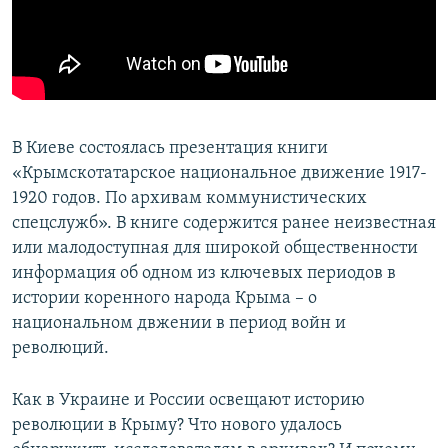
ПРИСОЕДИНЯЙТЕСЬ!
ПОБЕДИТЕЛЕЙ НЕ СУДЯТ?
КРЫМ.НЕПОКОРЕННЫЙ
ELIFBE
УКРАИНСКАЯ ПРОБЛЕМА КРЫМА
В Киеве состоялась презентация книги
Все сайты RFE/RL
«Крымскотатарское национальное движение 1917-
1920 годов. По архивам коммунистических
спецслужб». В книге содержится ранее неизвестная
или малодоступная для широкой общественности
информация об одном из ключевых периодов в
истории коренного народа Крыма – о
национальном двжении в период войн и
революций.
Как в Украине и России освещают историю
революции в Крыму? Что нового удалось