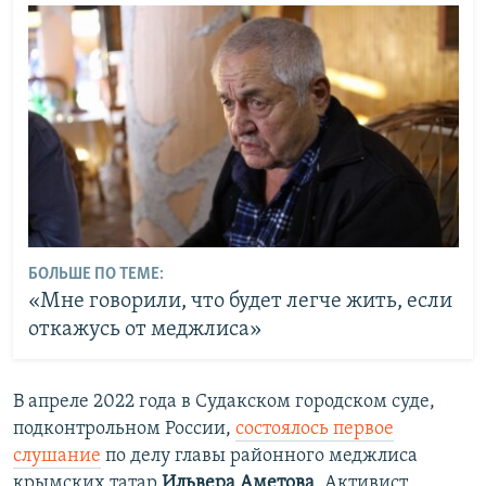
БОЛЬШЕ ПО ТЕМЕ:
«Мне говорили, что будет легче жить, если
откажусь от меджлиса»
В апреле 2022 года в Судакском городском суде,
подконтрольном России,
состоялось первое
слушание
по делу главы районного меджлиса
крымских татар
Ильвера Аметова
. Активист