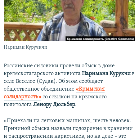
ПРИСОЕДИНЯЙТЕСЬ!
ПОБЕДИТЕЛЕЙ НЕ СУДЯТ?
КРЫМ.НЕПОКОРЕННЫЙ
ELIFBE
УКРАИНСКАЯ ПРОБЛЕМА КРЫМА
Все сайты RFE/RL
Нариман Куручкчи
Российские силовики провели обыск в доме
крымскотатарского активиста
Наримана Курукчи
в
селе Веселое (Судак). Об этом сообщает
общественное объединение
«Крымская
солидарность»
со ссылкой на крымского
политолога
Ленору Дюльбер
.
«Приехали на легковых машинах, шесть человек.
Причиной обыска назвали подозрение в хранении
и распространении наркотиков, но на деле – это