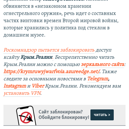
обвиняется в «незаконном хранении
огнестрельного оружия», речь идет о составных
частях винтовки времен Второй мировой войны,
которые хранились у политика под стеклом в
домашнем музее.
Роскомнадзор пытается заблокировать
доступ
ксайту
Крым.Реалии
.
Беспрепятственно читать
Крым.Реалии можно с помощью
зеркального сайта
:
https://krymruwyjwarfvoia.azureedge.net/
.
Также
следите за основными новостями в
Telegram
,
Instagram
и
Viber
Крым.Реалии. Рекомендуем вам
установить
VPN
.
Сайт заблокирован?
читать >
Обойдите блокировку!