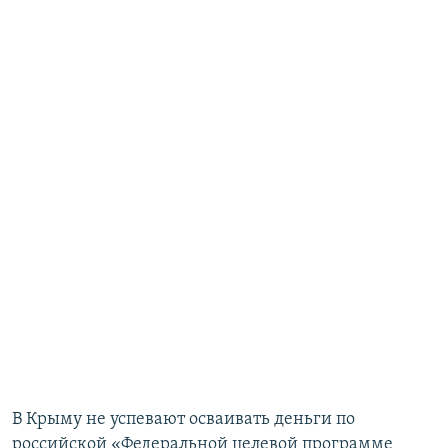
ПРИСОЕДИНЯЙТЕСЬ!
ПОБЕДИТЕЛЕЙ НЕ СУДЯТ?
КРЫМ.НЕПОКОРЕННЫЙ
ELIFBE
УКРАИНСКАЯ ПРОБЛЕМА КРЫМА
Все сайты RFE/RL
В Крыму не успевают осваивать деньги по
российской «Федеральной целевой программе