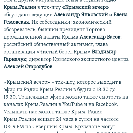
Эти и другие актуальные темы в студии
Радио
Крым.Реалии
в ток-шоу
«Крымский вечер»
обсуждают ведущие
Александр Янковский
и
Елена
Ремовская
. Их собеседники: экономический
обозреватель, бывший президент Торгово-
промышленной палаты Крыма
Александр Басов
;
российский общественный активист, глава
организации «Чистый берег.Крым»
Владимир
Гарначук
; директор Крымского экспертного центра
Алексей Стародубов
.
«Крымский вечер» – ток-шоу, которое выходит в
эфир на Радио Крым.Реалии в будни с 18.30 до
19.30. Трансляцию эфира можно также смотреть на
каналах Крым.Реалии в YouTube и на Facebook.
Услышать нас может также Крым. Радио
Крым.Реалии вещает 24 часа в сутки на частоте
105.9 FM на Северный Крым. Крымчане могут