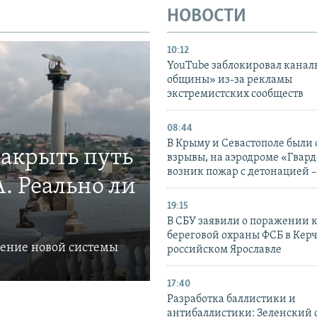
НОВОСТИ
10:12
YouTube заблокировал канал
общины» из-за рекламы
экстремистских сообществ
08:44
В Крыму и Севастополе были
закрыть путь
взрывы, на аэродроме «Гвар
возник пожар с детонацией 
. Реально ли
19:15
В СБУ заявили о поражении 
береговой охраны ФСБ в Керч
ление новой системы
российском Ярославле
17:40
Разработка баллистики и
антибаллистики: Зеленский