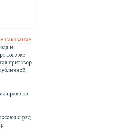
е наказание
года и
ре того же
чил приговор
 публичной
ал право на
осоюз и ряд
р.