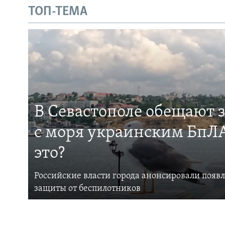
ТОП-ТЕМА
В Севастополе обещают 
с моря украинским БпЛА
это?
Российские власти города анонсировали появ
защиты от беспилотников