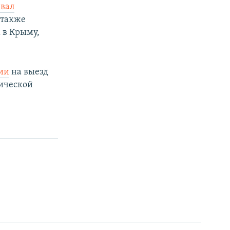
звал
 также
 в Крыму,
ии
на выезд
ической