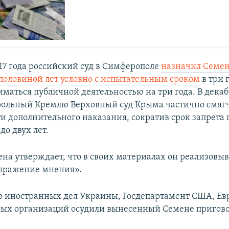
017 года российский суд в Симферополе
назначил Семен
с половиной лет условно с испытательным сроком
в три 
иматься публичной деятельностью на три года. В декаб
рольный Кремлю Верховный суд Крыма частично смяг
ти дополнительного наказания, сократив срок запрета
до двух лет.
на утверждает, что в своих материалах он реализовыв
выражение мнения».
 иностранных дел Украины, Госдепартамент США, Евр
ых организаций осудили вынесенный Семене пригово