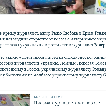
в Крыму журналист, автор
Радіо Свобода
и
Крым.Реал
ил новогодние открытки от коллег с материковой Укр
и
рассказал украинский и российский журналист
Валер
что акцию «Новогодняя открытка солидарности» иниц
й союз журналистов Украины. Помимо Николая Сем
ключенному в России украинскому журналисту
Роман
му боевиками на Донбассе украинскому журналисту
С
БОЛЬШЕ ПО ТЕМЕ:
Письма журналистам в неволе