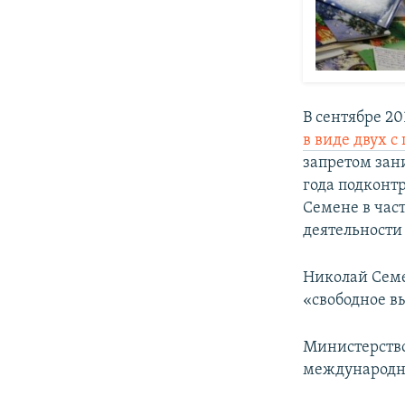
​В сентябре 2
в виде двух 
запретом зан
года подконт
Семене в час
деятельности 
Николай Семе
«свободное 
Министерство
международн