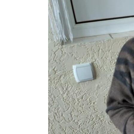
ПОБЕДИТЕЛЕЙ НЕ СУДЯТ?
КРЫМ.НЕПОКОРЕННЫЙ
ELIFBE
УКРАИНСКАЯ ПРОБЛЕМА КРЫМА