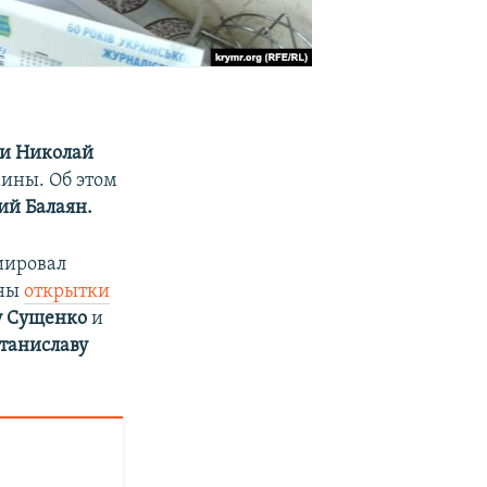
ии
Николай
аины. Об этом
ий Балаян.
иировал
ены
открытки
у Сущенко
и
таниславу