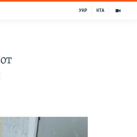
УКР
КТА
от
ы