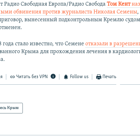
т Радио Свободная Европа/Радио Свобода
Том Кент
на
ными обвинения против журналиста Николая Семены
,
 приговор, вынесенный подконтрольным Кремлю судом
отменен.
8 года стало известно, что Семене
отказали в разрешен
ванного Крыма для прохождения лечения в кардиолог
.​
ся
Читать без VPN
Follow us
Печать
есь Крым