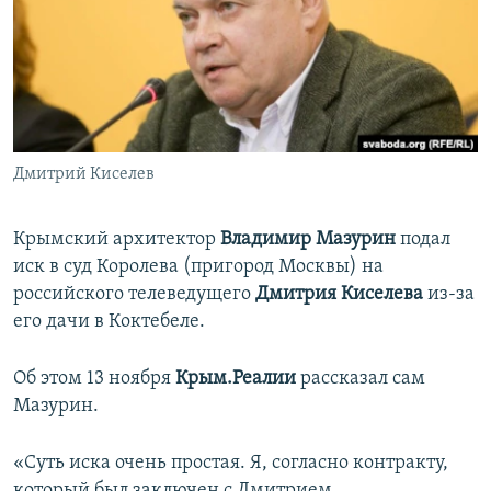
ПРИСОЕДИНЯЙТЕСЬ!
ПОБЕДИТЕЛЕЙ НЕ СУДЯТ?
КРЫМ.НЕПОКОРЕННЫЙ
ELIFBE
УКРАИНСКАЯ ПРОБЛЕМА КРЫМА
Все сайты RFE/RL
Дмитрий Киселев
Крымский архитектор
Владимир Мазурин
подал
иск в суд Королева (пригород Москвы) на
российского телеведущего
Дмитрия Киселева
из-за
его дачи в Коктебеле.
Об этом 13 ноября
Крым.Реалии
рассказал сам
Мазурин.
«Суть иска очень простая. Я, согласно контракту,
который был заключен с Дмитрием