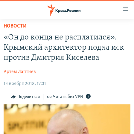
Доступность
ссылки
Вернуться
НОВОСТИ
к
НОВОСТИ
«Он до конца не расплатился».
основному
СПЕЦПРОЕКТЫ
содержанию
Крымский архитектор подал иск
ВОДА
Вернутся
ГРУЗ 200
против Дмитрия Киселева
к
ИСТОРИЯ
КАРТА ВОЕННЫХ ОБЪЕКТОВ КРЫМА
главной
Артем Лаптиев
ЕЩЕ
11 ЛЕТ ОККУПАЦИИ КРЫМА. 11 ИСТОРИЙ СОПРОТИВЛЕНИЯ
навигации
Вернутся
13 ноября 2018, 17:31
РАДІО СВОБОДА
ИНТЕРАКТИВ
к
КАК ОБОЙТИ БЛОКИРОВКУ
ИНФОГРАФИКА
Поделиться
Читать без VPN
поиску
ТЕЛЕПРОЕКТ КРЫМ.РЕАЛИИ
Українською
СОВЕТЫ ПРАВОЗАЩИТНИКОВ
Qırımtatar
ПРОПАВШИЕ БЕЗ ВЕСТИ