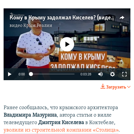
Кому в Крыму задолжал Киселев? (видео)
видео
Крым.Реалии
No media source currently available
0:00
0:03:28
Загрузить
Ранее сообщалось, что крымского архитектора
Владимира Мазурина
, автора статьи о вилле
телеведущего
Дмитрия Киселева
в Коктебеле,
уволили из строительной компании «Столица»
.