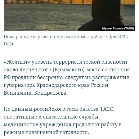
ПРИСОЕДИНЯЙТЕСЬ!
ПОБЕДИТЕЛЕЙ НЕ СУДЯТ?
КРЫМ.НЕПОКОРЕННЫЙ
ELIFBE
Пожар после взрыва на Крымском мосту, 8 октября 2022
УКРАИНСКАЯ ПРОБЛЕМА КРЫМА
года
Все сайты RFE/RL
«Желтый» уровень террористической опасности
около Керченского (Крымского) моста со стороны
РФ продлили бессрочно, следует из распоряжения
губернатора Краснодарского края России
Вениамина Кондратьева.
По данным российского госагентства ТАСС,
оперативные и спасательные службы,
медицинские учреждения продолжат работу в
режиме повышенной готовности.