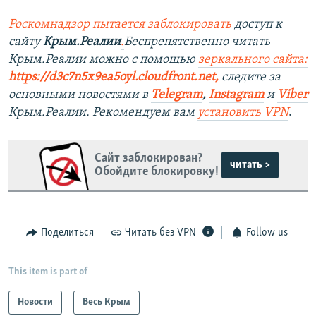
Роскомнадзор пытается заблокировать
доступ к
сайту
Крым.Реалии
.
Беспрепятственно читать
Крым.Реалии можно с помощью
зеркального сайта:
https://d3c7n5x9ea5oyl.cloudfront.net,
следите за
основными новостями в
Telegram
,
Instagram
и
Viber
Крым.Реалии. Рекомендуем вам
установить VPN
.
Сайт заблокирован?
читать >
Обойдите блокировку!
Поделиться
Читать без VPN
Follow us
This item is part of
Новости
Весь Крым