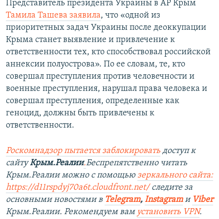
Представитель президента Украины в АР Крым
Тамила Ташева заявила
, что «одной из
приоритетных задач Украины после деоккупации
Крыма станет выявление и привлечение к
ответственности тех, кто способствовал российской
аннексии полуострова». По ее словам, те, кто
совершал преступления против человечности и
военные преступления, нарушал права человека и
совершал преступления, определенные как
геноцид, должны быть привлечены к
ответственности.
Роскомнадзор пытается заблокировать
доступ к
сайту
Крым.Реалии
.
Беспрепятственно читать
Крым.Реалии можно с помощью
зеркального сайта:
https://d11rspdyj70a6t.cloudfront.net/
следите за
основными новостями в
Telegram
,
Instagram
и
Viber
Крым.Реалии. Рекомендуем вам
установить VPN
.