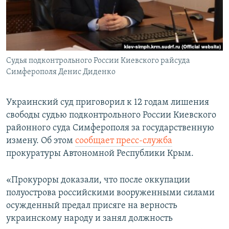
ПРИСОЕДИНЯЙТЕСЬ!
ПОБЕДИТЕЛЕЙ НЕ СУДЯТ?
КРЫМ.НЕПОКОРЕННЫЙ
ELIFBE
Судья подконтрольного России Киевского райсуда
УКРАИНСКАЯ ПРОБЛЕМА КРЫМА
Симферополя Денис Диденко
Все сайты RFE/RL
Украинский суд приговорил к 12 годам лишения
свободы судью подконтрольного России Киевского
районного суда Симферополя за государственную
измену. Об этом
сообщает пресс-служба
прокуратуры Автономной Республики Крым.
«Прокуроры доказали, что после оккупации
полуострова российскими вооруженными силами
осужденный предал присяге на верность
украинскому народу и занял должность