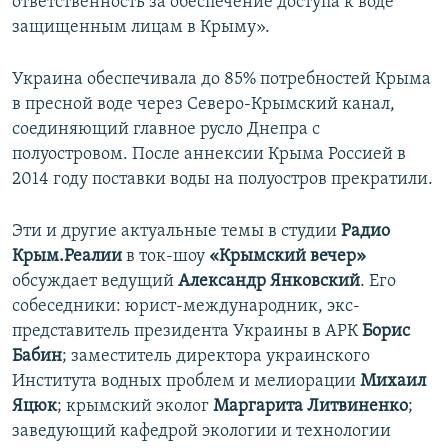
ответственность за обеспечение доступа к воде
защищенным лицам в Крыму».
Украина обеспечивала до 85% потребностей Крыма
в пресной воде через Северо-Крымский канал,
соединяющий главное русло Днепра с
полуостровом. После аннексии Крыма Россией в
2014 году поставки воды на полуостров прекратили.
Эти и другие актуальные темы в студии
Радио
Крым.Реалии
в ток-шоу
«Крымский вечер»
обсуждает ведущий
Александр Янковский
. Его
собеседники: юрист-международник, экс-
представитель президента Украины в АРК
Борис
Бабин
; заместитель директора украинского
Института водных проблем и мелиорации
Михаил
Яцюк
; крымский эколог
Маргарита Литвиненко
;
заведующий кафедрой экологии и технологии