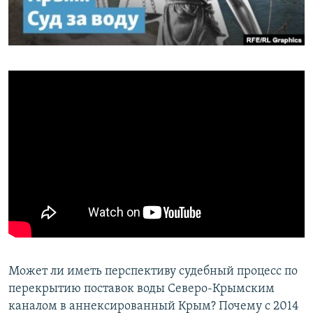
ПРИСОЕДИНЯЙТЕСЬ!
ПОБЕДИТЕЛЕЙ НЕ СУДЯТ?
КРЫМ.НЕПОКОРЕННЫЙ
ELIFBE
УКРАИНСКАЯ ПРОБЛЕМА КРЫМА
Все сайты RFE/RL
Может ли иметь перспективу судебный процесс по
перекрытию поставок воды Северо-Крымским
каналом в аннексированный Крым? Почему с 2014