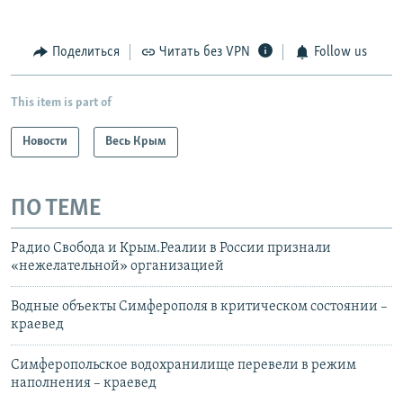
Telegram
Instagram
Viber
Поделиться
Читать без VPN
Follow us
установить VPN
.
This item is part of
Новости
Весь Крым
ПО ТЕМЕ
Радио Свобода и Крым.Реалии в России признали
«нежелательной» организацией
Водные объекты Симферополя в критическом состоянии –
краевед
Симферопольское водохранилище перевели в режим
наполнения – краевед