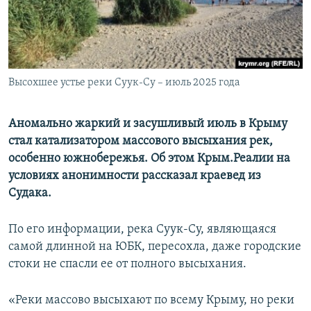
ПРИСОЕДИНЯЙТЕСЬ!
ПОБЕДИТЕЛЕЙ НЕ СУДЯТ?
КРЫМ.НЕПОКОРЕННЫЙ
ELIFBE
Высохшее устье реки Суук-Су – июль 2025 года
УКРАИНСКАЯ ПРОБЛЕМА КРЫМА
Все сайты RFE/RL
Аномально жаркий и засушливый июль в Крыму
стал катализатором массового высыхания рек,
особенно южнобережья. Об этом Крым.Реалии на
условиях анонимности рассказал краевед из
Судака.
По его информации, река Суук-Су, являющаяся
самой длинной на ЮБК, пересохла, даже городские
стоки не спасли ее от полного высыхания.
«Реки массово высыхают по всему Крыму, но реки