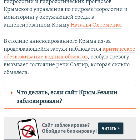
гидрологии и гидрологических прогнозов
Крымского управления по гидрометеорологии и
мониторингу окружающей среды в
аннексированном Крыму
Наталья Охременко
.
В столице аннексированного Крыма из-за
продолжающейся засухи наблюдается
критическое
обезвоживание водных объектов
, особую тревогу
вызывает состояние реки Салгир, которая сильно
обмелела.
Что делать, если сайт Крым.Реалии
заблокировали?
Роскомнадзор пытается заблокировать
Крым.Реалии
Сайт заблокирован?
зеркального
читать >
Обойдите блокировку!
сайта: https://dm41pcssxdalx.cloudfront.net/