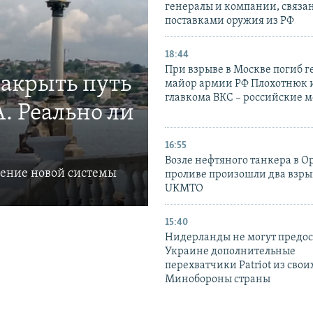
генералы и компании, связа
поставками оружия из РФ
18:44
При взрыве в Москве погиб г
закрыть путь
майор армии РФ Плохотнюк и
главкома ВКС – российские 
. Реально ли
16:55
Возле нефтяного танкера в 
ление новой системы
проливе произошли два взры
UKMTO
15:40
Нидерланды не могут предос
Украине дополнительные
перехватчики Patriot из своих
Минобороны страны