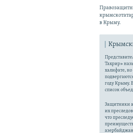
Правозащитн
крымскотатар
в Крыму.
Крымски
Представите
Тахрир» наз
халифате, но
подвергаютс
году Крыму. 
список объе
Защитники а
их преследо
что преслед
преимуществ
азербайджан