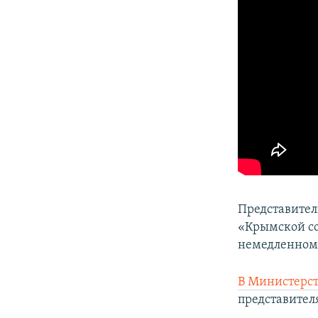
Представител
«Крымской со
немедленном
В Министерст
представител