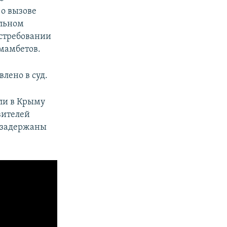
 о вызове
ельном
истребовании
хмамбетов.
лено в суд.
ели в Крыму
вителей
и задержаны