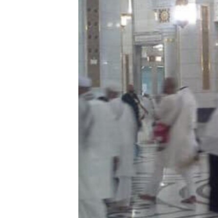
ПОБЕДИТЕЛЕЙ НЕ СУДЯТ?
КРЫМ.НЕПОКОРЕННЫЙ
ELIFBE
УКРАИНСКАЯ ПРОБЛЕМА КРЫМА