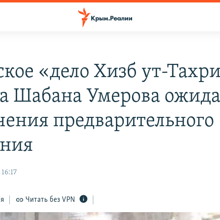
кое «дело Хизб ут-Тахри
а Шабана Умерова ожида
чения предварительного
ния
16:17
ся
Читать без VPN