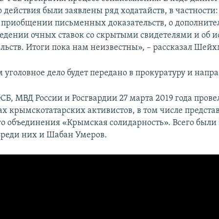
 действия были заявлены ряд ходатайств, в частности:
о приобщении письменных доказательств, о дополнит
ведении очных ставок со скрытыми свидетелями и об 
ельств. Итоги пока нам неизвестны», – рассказал Шей
уголовное дело будет передано в прокуратуру и направ
СБ, МВД России и Росгвардии 27 марта 2019 года пров
ах крымскотатарских активистов, в том числе предста
о объединения «Крымская солидарность». Всего был
 среди них и Шабан Умеров.