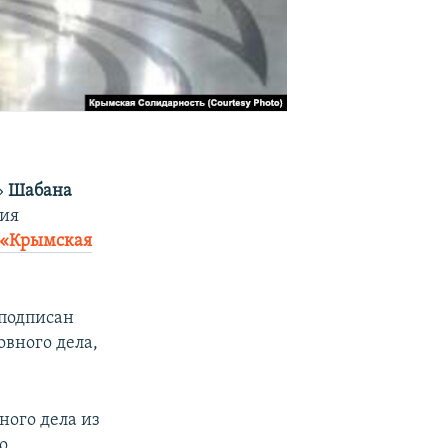
»
Шабана
ния
«Крымская
 подписан
овного дела,
ного дела из
о