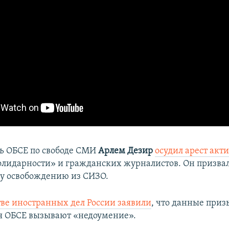
ь ОБСЕ по свободе СМИ
Арлем Дезир
осудил арест акт
лидарности» и гражданских журналистов. Он призвал
у освобождению из СИЗО.
ве иностранных дел России заявили
, что данные при
я ОБСЕ вызывают «недоумение».