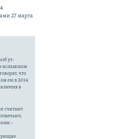
24
ами 27 марта
зб ут-
в исламском
оворят, что
ом ею в 2014
 включив в
ан считают
отмечают,
нами –
едующие