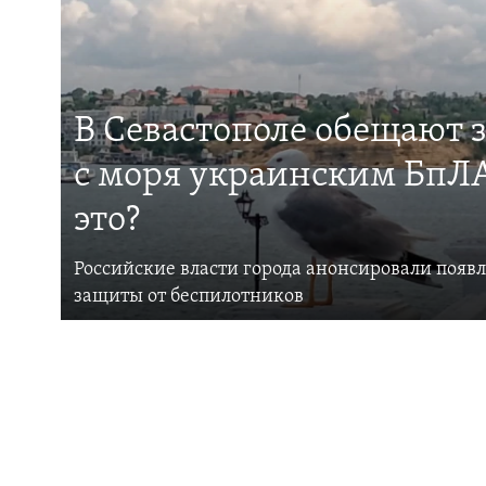
В Севастополе обещают 
с моря украинским БпЛА
это?
Российские власти города анонсировали появ
защиты от беспилотников