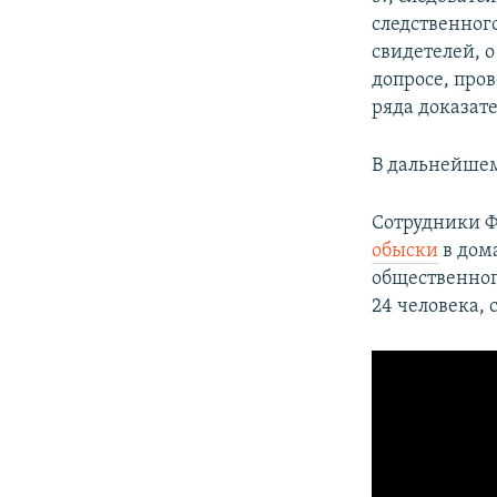
следственного
свидетелей, 
допросе, про
ряда доказат
В дальнейшем 
Сотрудники Ф
обыски
в дом
общественног
24 человека,