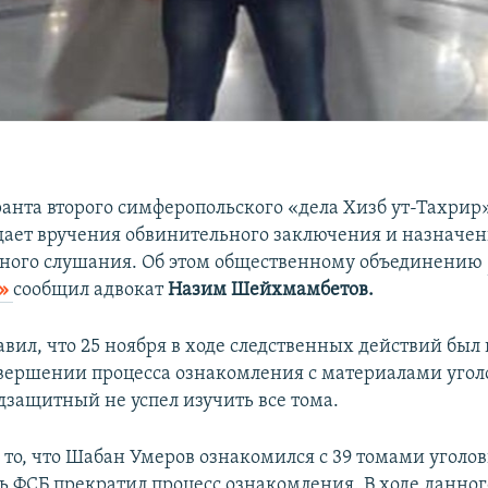
анта второго симферопольского «дела Хизб ут-Тахрир
ает вручения обвинительного заключения и назначе
ного слушания. Об этом общественному объединению
ь»
сообщил адвокат
Назим Шейхмамбетов.
авил, что 25 ноября в ходе следственных действий был
авершении процесса ознакомления с материалами угол
дзащитный не успел изучить все тома.
 то, что Шабан Умеров ознакомился с 39 томами уголов
ль ФСБ прекратил процесс ознакомления. В ходе данног