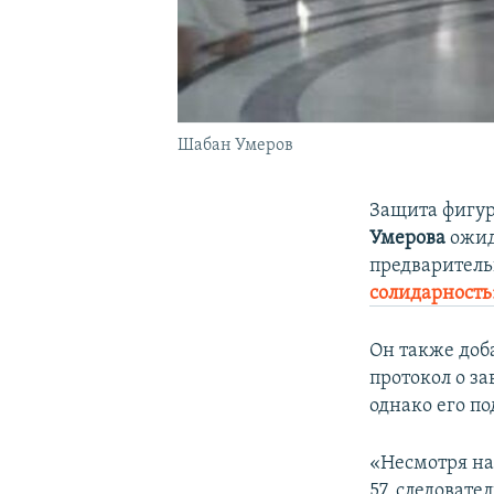
Шабан Умеров
Защита фигур
Умерова
ожид
предваритель
солидарност
Он также доб
протокол о з
однако его по
«Несмотря на
57, следовате