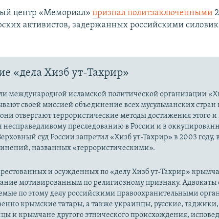
ый центр «Мемориал»
признал политзаключенными
ских активистов, задержанных российскими силовик
е «дела Хизб ут-Тахрир»
ли международной исламской политической организации «Хи
ывают своей миссией объединение всех мусульманских стран 
 они отвергают террористические методы достижения этого и г
я несправедливому преследованию в России и в оккупированн
Верховный суд России запретил «Хизб ут-Тахрир» в 2003 году,
динений, названных «террористическими».
рестованных и осужденных по «делу Хизб ут-Тахрир» крымч
вание мотивированным по религиозному признаку. Адвокаты 
уемые по этому делу российскими правоохранительными орга
енно крымские татары, а также украинцы, русские, таджики,
цы и крымчане другого этнического происхождения, испов