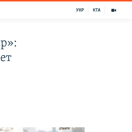
УКР
КТА
р»:
ет