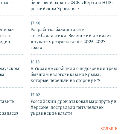
нные с
береговой охраны ФСБ в Керчи и НПЗ в
российском Ярославле
17:40
енерал-
Разработка баллистики и
 зять
антибаллистики: Зеленский ожидает
медиа
«нужных результатов» в 2026-2027
годах
16:18
Ормузском
В Украине сообщили о подозрении трем
ва –
бывшим налоговикам из Крыма,
которые перешли на сторону РФ
15:02
тавить
Российский дрон атаковал маршрутку в
Херсоне, пострадали пять человек –
 запасов –
украинские власти
БОЛЬШЕ