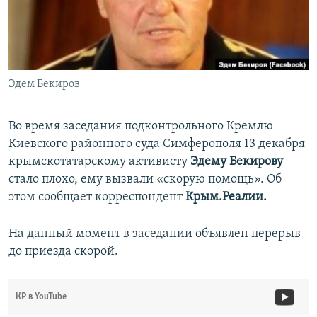
ПРИСОЕДИНЯЙТЕСЬ!
ПОБЕДИТЕЛЕЙ НЕ СУДЯТ?
КРЫМ.НЕПОКОРЕННЫЙ
ELIFBE
Эдем Бекиров
УКРАИНСКАЯ ПРОБЛЕМА КРЫМА
Все сайты RFE/RL
Во время заседания подконтрольного Кремлю
Киевского районного суда Симферополя 13 декабря
крымскотатарскому активисту
Эдему Бекирову
стало плохо, ему вызвали «скорую помощь». Об
этом сообщает корреспондент
Крым.Реалии.
На данный момент в заседании объявлен перерыв
до приезда скорой.
КР в YouTube