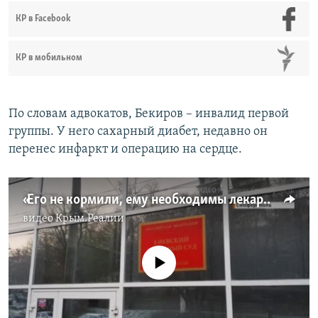
КР в Facebook
КР в мобильном
По словам адвокатов, Бекиров – инвалид первой
группы. У него сахарный диабет, недавно он
перенес инфаркт и операцию на сердце.
«Его не кормили, ему необходимы лекарства». Эдем Бекиров в суде (видео)
видео
Крым.Реалии
No media source currently available