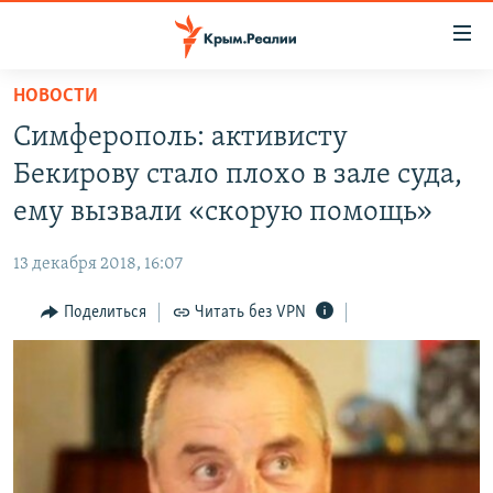
Доступность
ссылки
Вернуться
НОВОСТИ
к
НОВОСТИ
Симферополь: активисту
основному
СПЕЦПРОЕКТЫ
содержанию
Бекирову стало плохо в зале суда,
ВОДА
Вернутся
ГРУЗ 200
ему вызвали «скорую помощь»
к
ИСТОРИЯ
КАРТА ВОЕННЫХ ОБЪЕКТОВ КРЫМА
главной
13 декабря 2018, 16:07
ЕЩЕ
11 ЛЕТ ОККУПАЦИИ КРЫМА. 11 ИСТОРИЙ СОПРОТИВЛЕНИЯ
навигации
Вернутся
Поделиться
Читать без VPN
РАДІО СВОБОДА
ИНТЕРАКТИВ
к
КАК ОБОЙТИ БЛОКИРОВКУ
ИНФОГРАФИКА
поиску
ТЕЛЕПРОЕКТ КРЫМ.РЕАЛИИ
Українською
СОВЕТЫ ПРАВОЗАЩИТНИКОВ
Qırımtatar
ПРОПАВШИЕ БЕЗ ВЕСТИ