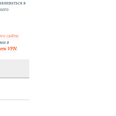
авливаться в
ного
го сайта:
ми в
ить VPN
.