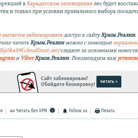
горевший в
Карадагском заповеднике
лес будет восстан
етия и только при условии правильного выбора посадоч
 пытается заблокировать
доступ к сайту
Крым.Реалии
.
енно читать
Крым.Реалии
можно с помощью
зеркально
2hj0kx59f.cloudfront.net/
следите за основными новостя
tagram
и
Viber
Крым.Реалии
. Рекомендуем вам
установ
Сайт заблокирован?
читать >
Обойдите блокировку!
ся
Читать без VPN
Follow us
Печать