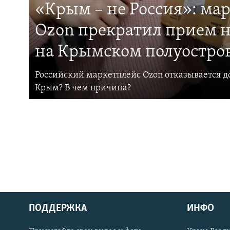
«Крым – не Россия»: ма
Ozon прекратил прием н
на Крымском полуостро
Российский маркетплейс Ozon отказывается до
Крым? В чем причина?
ПОДДЕРЖКА
ИНФО
Українською