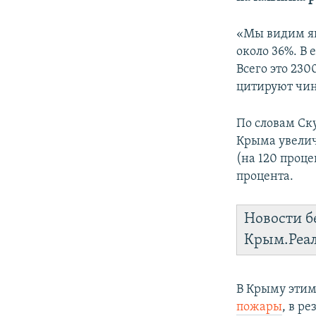
ПОБЕДИТЕЛЕЙ НЕ СУДЯТ?
КРЫМ.НЕПОКОРЕННЫЙ
«Мы видим яв
около 36%. В
ELIFBE
Всего это 230
УКРАИНСКАЯ ПРОБЛЕМА КРЫМА
цитируют чин
По словам Ск
Крыма увелич
(на 120 проце
процента.
Новости б
Крым.Реа
В Крыму этим
пожары
, в р