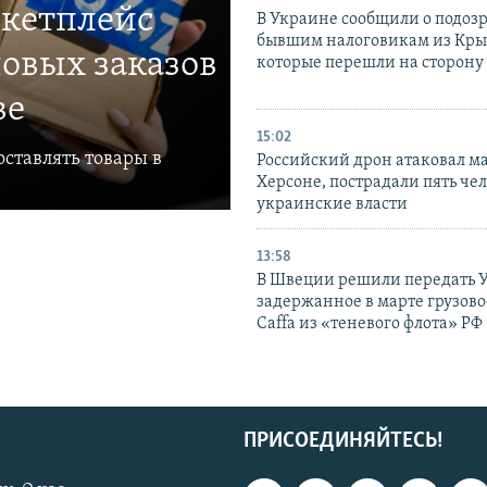
ркетплейс
В Украине сообщили о подоз
бывшим налоговикам из Кры
овых заказов
которые перешли на сторону
ве
15:02
ставлять товары в
Российский дрон атаковал м
Херсоне, пострадали пять чел
украинские власти
13:58
В Швеции решили передать 
задержанное в марте грузово
Caffa из «теневого флота» РФ
ПРИСОЕДИНЯЙТЕСЬ!