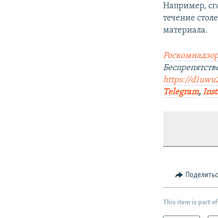
Например, с
течение стол
материала.
Роскомнадзор
Беспрепятств
https://d1uwu
Telegram
,
Ins
Поделить
This item is part of