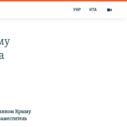
УКР
КТА
му
а
ванном Крыму
заместитель