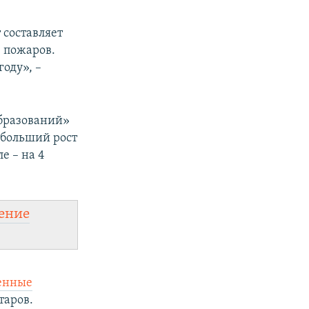
 составляет
 пожаров.
году», –
образований»
ибольший рост
е – на 4
ение
енные
таров.