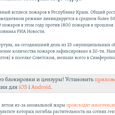
ный всплеск пожаров в Республике Крым. Общий рост
 ежедневном режиме ликвидируется в среднем более 50
0 пожаров в этом году против 1800 пожаров в прошлом 
овника РИА Новости.
уртула, на сегодняшний день из 25 «муниципальных 
ение количества пожаров зафиксировано в 20-ти. На
нтов) в поселке Советском, меньше всего в Симферопол
ез блокировки и цензуры! Установить
прилож
лии для
iOS
і
Android
.
 летом из-за аномальной жары
происходят многочисл
езультате которых погибла растительность на сотнях гек