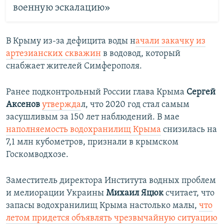
военную эскалацию»
В Крыму из-за дефицита воды н
ачали закачку из
артезианских скважин
в водовод, который
снабжает жителей Симферополя.
Ранее подконтрольный России глава Крыма
Сергей
Аксенов
утвержда
л, что 2020 год стал самым
засушливым за 150 лет наблюдений. В мае
наполняемость водохранилищ Крыма
снизилась на
7,1 млн кубометров, признали в крымском
Госкомводхозе.
Заместитель директора Института водных проблем
и мелиорации Украины
Михаил Яцюк
считает, что
запасы водохранилищ Крыма настолько малы,
что
летом придется объявлять чрезвычайную ситуацию