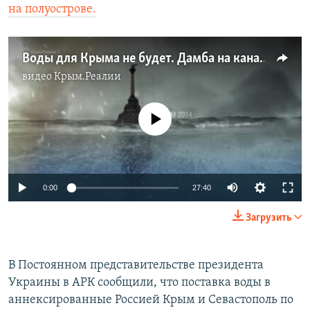
на полуострове.
Воды для Крыма не будет. Дамба на канале не готова | Крым.Реалии ТВ
видео
Крым.Реалии
No media source currently available
Auto
0:00
27:40
270p
Загрузить
360p
Auto
270p
360p
404p
404p
В Постоянном представительстве президента
Украины в АРК сообщили, что поставка воды в
1080p
1080p
аннексированные Россией Крым и Севастополь по