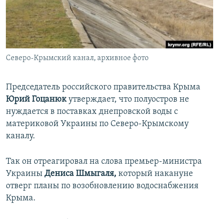
ПРИСОЕДИНЯЙТЕСЬ!
ПОБЕДИТЕЛЕЙ НЕ СУДЯТ?
КРЫМ.НЕПОКОРЕННЫЙ
ELIFBE
Северо-Крымский канал, архивное фото
УКРАИНСКАЯ ПРОБЛЕМА КРЫМА
Все сайты RFE/RL
Председатель российского правительства Крыма
Юрий Гоцанюк
утверждает, что полуостров не
нуждается в поставках днепровской воды с
материковой Украины по Северо-Крымскому
каналу.
Так он отреагировал на слова премьер-министра
Украины
Дениса Шмыгаля,
который накануне
отверг планы по возобновлению водоснабжения
Крыма.