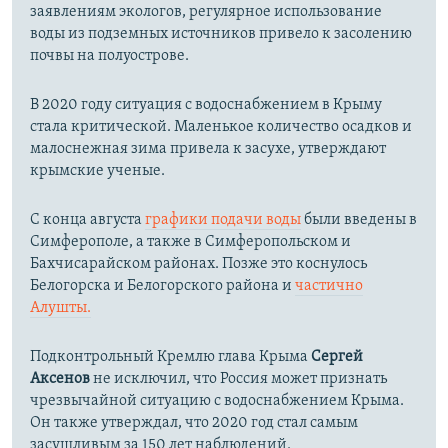
заявлениям экологов, регулярное использование
воды из подземных источников привело к засолению
почвы на полуострове.
В 2020 году ситуация с водоснабжением в Крыму
стала критической. Маленькое количество осадков и
малоснежная зима привела к засухе, утверждают
крымские ученые.
С конца августа
графики подачи воды
были введены в
Симферополе, а также в Симферопольском и
Бахчисарайском районах. Позже это коснулось
Белогорска и Белогорского района и
частично
Алушты.
Подконтрольный Кремлю глава Крыма
Сергей
Аксенов
не исключил, что Россия может признать
чрезвычайной ситуацию с водоснабжением Крыма.
Он также утверждал, что 2020 год стал самым
засушливым за 150 лет наблюдений.​