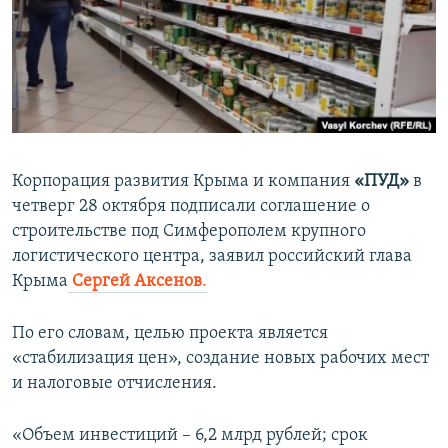
ПРИСОЕДИНЯЙТЕСЬ!
ПОБЕДИТЕЛЕЙ НЕ СУДЯТ?
КРЫМ.НЕПОКОРЕННЫЙ
ELIFBE
УКРАИНСКАЯ ПРОБЛЕМА КРЫМА
Все сайты RFE/RL
Корпорация развития Крыма и компания
«ПУД»
в
четверг 28 октября подписали соглашение о
строительстве под Симферополем крупного
логистического центра, заявил российский глава
Крыма
Сергей Аксенов
.
По его словам, целью проекта является
«стабилизация цен», создание новых рабочих мест
и налоговые отчисления.
«Объем инвестиций – 6,2 млрд рублей; срок