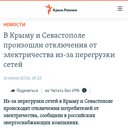
Доступность
ссылки
Вернуться
НОВОСТИ
к
НОВОСТИ
В Крыму и Севастополе
основному
СПЕЦПРОЕКТЫ
содержанию
произошли отключения от
ВОДА
Вернутся
ГРУЗ 200
электричества из-за перегрузки
к
ИСТОРИЯ
КАРТА ВОЕННЫХ ОБЪЕКТОВ КРЫМА
сетей
главной
ЕЩЕ
11 ЛЕТ ОККУПАЦИИ КРЫМА. 11 ИСТОРИЙ СОПРОТИВЛЕНИЯ
навигации
16 июля 2024, 18:25
Вернутся
РАДІО СВОБОДА
ИНТЕРАКТИВ
к
Поделиться
Читать без VPN
КАК ОБОЙТИ БЛОКИРОВКУ
ИНФОГРАФИКА
поиску
Из-за перегрузки сетей в Крыму и Севастополе
ТЕЛЕПРОЕКТ КРЫМ.РЕАЛИИ
Українською
происходят отключения потребителей от
СОВЕТЫ ПРАВОЗАЩИТНИКОВ
электричества, сообщили в российских
Qırımtatar
энергоснабжающих компаниях.
ПРОПАВШИЕ БЕЗ ВЕСТИ