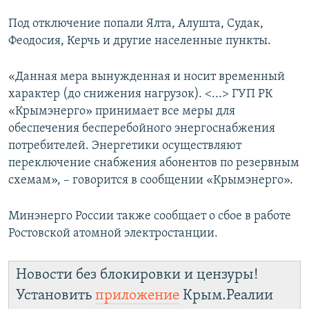
ПРИСОЕДИНЯЙТЕСЬ!
ПОБЕДИТЕЛЕЙ НЕ СУДЯТ?
Под отключение попали Ялта, Алушта, Судак,
КРЫМ.НЕПОКОРЕННЫЙ
Феодосия, Керчь и другие населенные пункты.
ELIFBE
«Данная мера вынужденная и носит временный
УКРАИНСКАЯ ПРОБЛЕМА КРЫМА
характер (до снижения нагрузок). <...> ГУП РК
Все сайты RFE/RL
«Крымэнерго» принимает все меры для
обеспечения бесперебойного энергоснабжения
потребителей. Энергетики осуществляют
переключение снабжения абонентов по резервным
схемам», – говорится в сообщении «Крымэнерго».
Минэнерго России также сообщает о сбое в работе
Ростовской атомной электростанции.
Новости без блокировки и цензуры!
Установить
приложение
Крым.Реалии