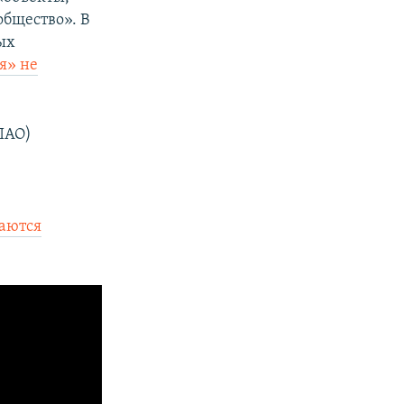
а
й
бщество». В
й
д
ых
д
я» не
ПАО)
раются