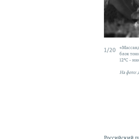
«Массанд
1/20
блок тонн
12°C – н
На фото:
Российский п