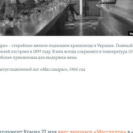
ра» – старейшее винное подземное хранилище в Украине. Главный
елей построен в 1897 году. В них всегда сохраняется температура 10
аиболее приемлемая для выдержки вина.
 дегустационный зал «Массандры», 1966 год
арламент Крыма 27 мая
внес винзавод «Массандра»
в 