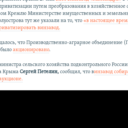
риватизации путем преобразования в хозяйственное о
ном Кремлю Министерстве имущественных и земельн
уострова тут же указали на то, что
«в настоящее врем
риватизировать винзавод.
бщалось, что Производственно-аграрное объединение (
 было
акционировано
.
министра сельского хозяйства подконтрольного России
а Крыма
Сергей Петелин,
сообщил, что в
инзавод соби
 аукционе.