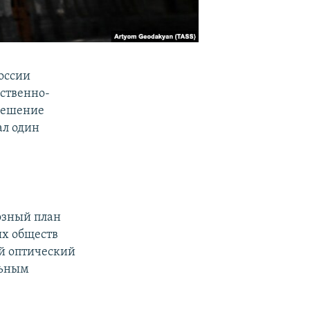
России
ственно-
 решение
ал один
озный план
ых обществ
й оптический
льным