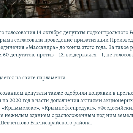
го голосования 14 октября депутаты подконтрольного 
рыма согласовали проведение приватизации Производ
ъединения «Массандра» до конца этого года. За такое
 60 депутатов, против – 13, воздержался – 1, не голосов
щается на сайте парламента.
сованием депутаты также одобрили поправки в прогн
 на 2020 год в части дополнения акциями акционерн
, «Крыммолоко», «Крымнефтепродукт», «Феодосийски
кже нежилым зданием с расположенным под ним земе
. Шевченково Бахчисарайского района.