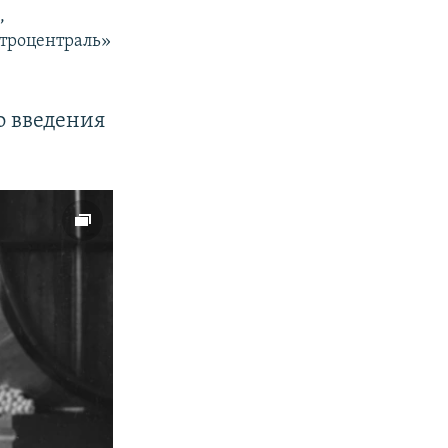
,
троцентраль»
.
о введения