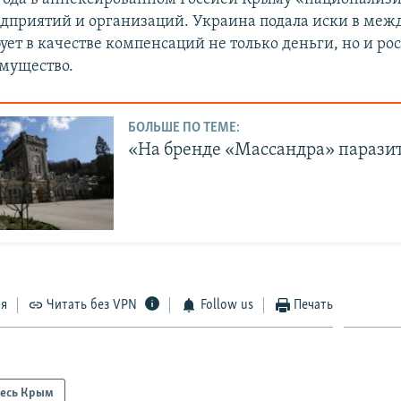
едприятий и организаций. Украина подала иски в ме
бует в качестве компенсаций не только деньги, но и ро
мущество.
БОЛЬШЕ ПО ТЕМЕ:
«На бренде «Массандра» парази
ся
Читать без VPN
Follow us
Печать
есь Крым