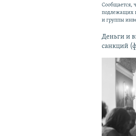
Сообщается, 
подлежащих п
и группы инв
Деньги и в
санкций (ф