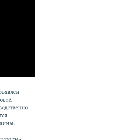
бъявлен
ковой
водственно-
тся
раины.
ировали»