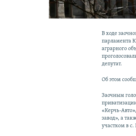
В ходе заочно
парламента К
аграрного об
проголосовали
депутат.
Об этом сооб
Заочным голо
приватизации
«Керчь-Авто»
завод», а та
участком в с