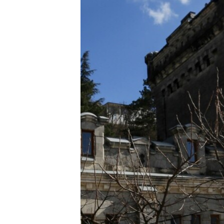
ПОБЕДИТЕЛЕЙ НЕ СУДЯТ?
КРЫМ.НЕПОКОРЕННЫЙ
ELIFBE
УКРАИНСКАЯ ПРОБЛЕМА КРЫМА