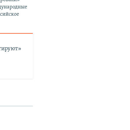
ждународные
ссийское
тируют»