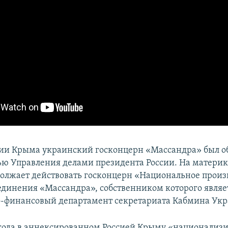
ии Крыма украинский госконцерн «Массандра» был о
ью Управления делами президента России. На матери
олжает действовать госконцерн «Национальное произ
единения «Массандра», собственником которого являе
-финансовый департамент секретариата Кабмина Ук
 года в аннексированном Россией Крыму «национализ