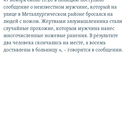
«7 ноября около 15:20 в полицию поступило
ПРИСОЕДИНЯЙТЕСЬ!
ПОБЕДИТЕЛЕЙ НЕ СУДЯТ?
сообщение о неизвестном мужчине, который на
улице в Металлургическом районе бросался на
КРЫМ.НЕПОКОРЕННЫЙ
людей с ножом. Жертвами злоумышленника стали
ELIFBE
случайные прохожие, которым мужчина нанес
многочисленные ножевые ранения. В результате
УКРАИНСКАЯ ПРОБЛЕМА КРЫМА
два человека скончались на месте, а восемь
Все сайты RFE/RL
доставлены в больницу », – говорится в сообщении.