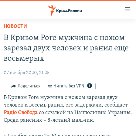
Доступность
ссылки
Вернуться
НОВОСТИ
к
НОВОСТИ
В Кривом Роге мужчина с ножом
основному
СПЕЦПРОЕКТЫ
содержанию
зарезал двух человек и ранил еще
ВОДА
Вернутся
ГРУЗ 200
восьмерых
к
ИСТОРИЯ
КАРТА ВОЕННЫХ ОБЪЕКТОВ КРЫМА
главной
07 ноября 2020, 21:25
ЕЩЕ
11 ЛЕТ ОККУПАЦИИ КРЫМА. 11 ИСТОРИЙ СОПРОТИВЛЕНИЯ
навигации
Вернутся
Поделиться
Читать без VPN
РАДІО СВОБОДА
ИНТЕРАКТИВ
к
В Кривом Роге мужчина с ножом зарезал двух
КАК ОБОЙТИ БЛОКИРОВКУ
ИНФОГРАФИКА
поиску
человек и восемь ранил, его задержали, сообщает
ТЕЛЕПРОЕКТ КРЫМ.РЕАЛИИ
Радіо Свобода
со ссылкой на Нацполицию Украины.
Українською
Среди раненых – 8-летний мальчик.
СОВЕТЫ ПРАВОЗАЩИТНИКОВ
Qırımtatar
ПРОПАВШИЕ БЕЗ ВЕСТИ