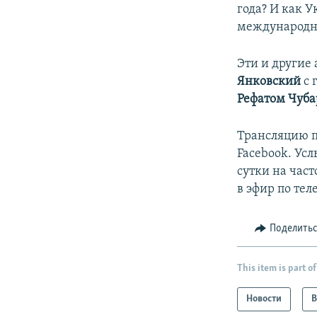
года? И как 
международн
Эти и другие
Янковский
с 
Рефатом Чуб
Трансляцию п
Facebook. Ус
сутки на част
в эфир по тел
Поделить
This item is part of
Новости
В