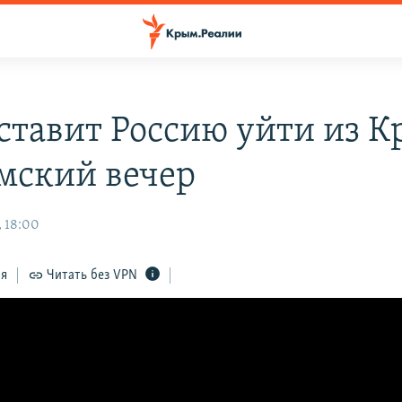
аставит Россию уйти из 
мский вечер
 18:00
ся
Читать без VPN