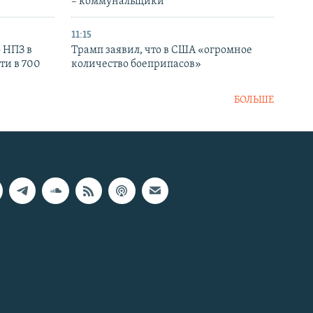
– коммунальщики
11:15
 НПЗ в
Трамп заявил, что в США «огромное
ти в 700
количество боеприпасов»
БОЛЬШЕ