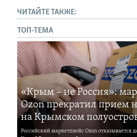
ЧИТАЙТЕ ТАКЖЕ:
ТОП-ТЕМА
«Крым – не Россия»: ма
Ozon прекратил прием н
на Крымском полуостро
Российский маркетплейс Ozon отказывается до