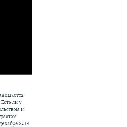
занимается
Есть ли у
ельством и
едметом
декабре 2019