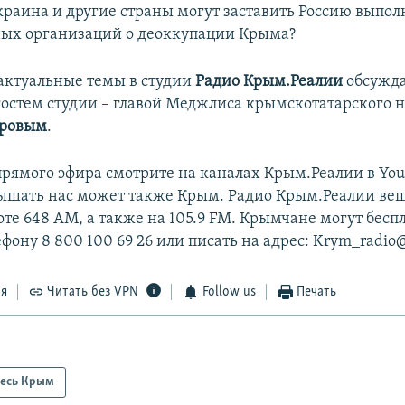
Украина и другие страны могут заставить Россию выпо
ых организаций о деоккупации Крыма?
 актуальные темы в студии
Радио Крым.Реалии
обсужд
гостем студии – главой Меджлиса крымскотатарского 
аровым
.
рямого эфира смотрите на каналах Крым.Реалии в You
лышать нас может также Крым. Радио Крым.Реалии веща
оте 648 АМ, а также на 105.9 FM. Крымчане могут бесп
ефону 8 800 100 69 26 или писать на адрес: Krym_radio@r
ся
Читать без VPN
Follow us
Печать
есь Крым