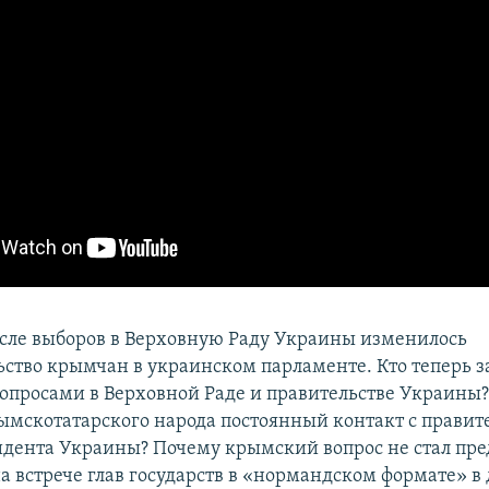
после выборов в Верховную Раду Украины изменилось
ьство крымчан в украинском парламенте. Кто теперь 
просами в Верховной Раде и правительстве Украины? 
мскотатарского народа постоянный контакт с правит
дента Украины? Почему крымский вопрос не стал пр
а встрече глав государств в «нормандском формате» в 