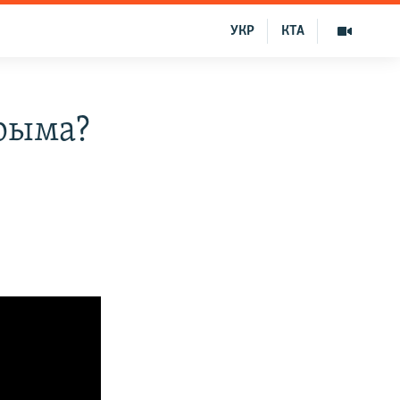
УКР
КТА
Крыма?