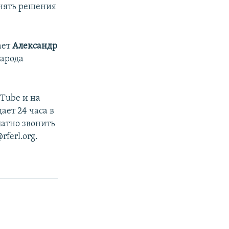
лнять решения
ает
Александр
народа
Tube и на
ет 24 часа в
латно звонить
ferl.org.