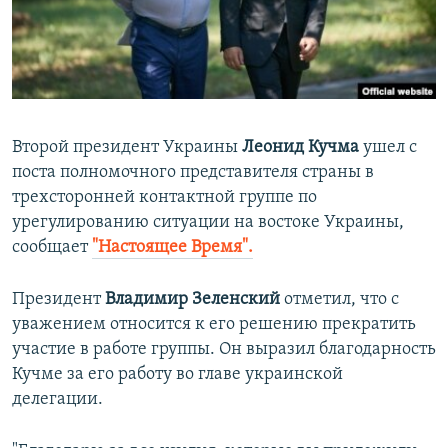
ПРИСОЕДИНЯЙТЕСЬ!
ПОБЕДИТЕЛЕЙ НЕ СУДЯТ?
КРЫМ.НЕПОКОРЕННЫЙ
ELIFBE
УКРАИНСКАЯ ПРОБЛЕМА КРЫМА
Второй президент Украины
Леонид Кучма
ушел с
Все сайты RFE/RL
поста полномочного представителя страны в
трехсторонней контактной группе по
урегулированию ситуации на востоке Украины,
сообщает
"Настоящее Время".
Президент
Владимир Зеленский
отметил, что с
уважением относится к его решению прекратить
участие в работе группы. Он выразил благодарность
Кучме за его работу во главе украинской
делегации.