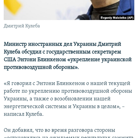
ПРИСОЕДИНЯЙТЕСЬ!
ПОБЕДИТЕЛЕЙ НЕ СУДЯТ?
КРЫМ.НЕПОКОРЕННЫЙ
Дмитрий Кулеба
ELIFBE
УКРАИНСКАЯ ПРОБЛЕМА КРЫМА
Министр иностранных дел Украины Дмитрий
Все сайты RFE/RL
Кулеба обсудил с государственным секретарем
США Энтони Блинкеном «укрепление украинской
противовоздушной обороны».
«Я говорил с Энтони Блинкеном о нашей текущей
работе по укреплению противовоздушной обороны
Украины, а также о возобновлении нашей
энергетической системы и Украины в целом», –
написал Кулеба.
Он добавил, что во время разговора стороны