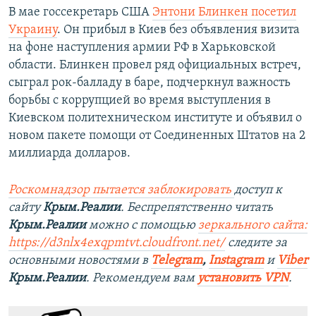
В мае госсекретарь США
Энтони Блинкен посетил
Украину
. Он прибыл в Киев без объявления визита
на фоне наступления армии РФ в Харьковской
области. Блинкен провел ряд официальных встреч,
сыграл рок-балладу в баре, подчеркнул важность
борьбы с коррупцией во время выступления в
Киевском политехническом институте и объявил о
новом пакете помощи от Соединенных Штатов на 2
миллиарда долларов.
Роскомнадзор пытается заблокировать
доступ к
сайту
Крым.Реалии
. Беспрепятственно читать
Крым.Реалии
можно с помощью
зеркального сайта:
https://d3nlx4exqpmtvt.cloudfront.net/
следите за
основными новостями в
Telegram
,
Instagram
и
Viber
Крым.Реалии
. Рекомендуем вам
установить VPN
.