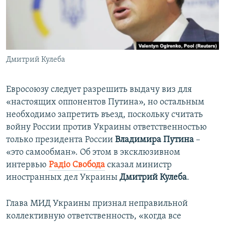
ПРИСОЕДИНЯЙТЕСЬ!
ПОБЕДИТЕЛЕЙ НЕ СУДЯТ?
КРЫМ.НЕПОКОРЕННЫЙ
ELIFBE
Дмитрий Кулеба
УКРАИНСКАЯ ПРОБЛЕМА КРЫМА
Все сайты RFE/RL
Евросоюзу следует разрешить выдачу виз для
«настоящих оппонентов Путина», но остальным
необходимо запретить въезд, поскольку считать
войну России против Украины ответственностью
только президента России
Владимира Путина
–
«это самообман». Об этом в эксклюзивном
интервью
Радіо Свобода
сказал министр
иностранных дел Украины
Дмитрий Кулеба
.
Глава МИД Украины признал неправильной
коллективную ответственность, «когда все