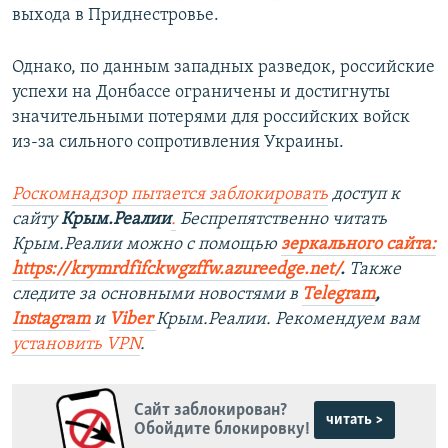
выхода в Приднестровье.
Однако, по данным западных разведок, российские
успехи на Донбассе ограничены и достигнуты
значительными потерями для российских войск
из-за сильного сопротивления Украины.
Роскомнадзор пытается заблокировать
доступ к
сайту
Крым.Реалии
.
Беспрепятственно читать
Крым.Реалии можно с помощью
зеркального сайта:
https://krymrdfifckwgzffw.azureedge.net/
. ​
Также
следите за основными новостями в
Telegram
,
Instagram
и
Viber
Крым.Реалии. Рекомендуем вам
установить
VPN
.
Сайт заблокирован?
читать >
Обойдите блокировку!