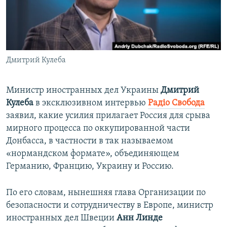
ПРИСОЕДИНЯЙТЕСЬ!
ПОБЕДИТЕЛЕЙ НЕ СУДЯТ?
КРЫМ.НЕПОКОРЕННЫЙ
ELIFBE
Дмитрий Кулеба
УКРАИНСКАЯ ПРОБЛЕМА КРЫМА
Все сайты RFE/RL
Министр иностранных дел Украины
Дмитрий
Кулеба
в эксклюзивном интервью
Радіо Свобода
заявил, какие усилия прилагает Россия для срыва
мирного процесса по оккупированной части
Донбасса, в частности в так называемом
«нормандском формате», объединяющем
Германию, Францию, Украину и Россию.
По его словам, нынешняя глава Организации по
безопасности и сотрудничеству в Европе, министр
иностранных дел Швеции
Анн Линде