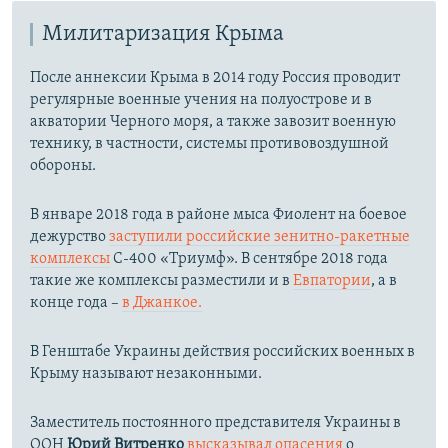
Милитаризация Крыма
После аннексии Крыма в 2014 году Россия проводит
регулярные военные учения на полуострове и в
акватории Черного моря, а также завозит военную
технику, в частности, системы противовоздушной
обороны.
​В январе 2018 года в районе мыса Фиолент на боевое
дежурство
заступили российские зенитно-ракетные
комплексы
С-400 «Триумф». В сентябре 2018 года
такие же комплексы разместили и в
Евпатории
, а в
конце года –
в Джанкое.
В Генштабе Украины действия российских военных в
Крыму называют незаконными.
Заместитель постоянного представителя Украины в
ООН
Юрий Витренко
высказывал опасения
о