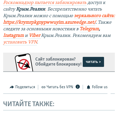
Роскомнадзор пытается заблокировать
доступ к
сайту
Крым.Реалии
.
Беспрепятственно читать
Крым.Реалии можно с помощью
зеркального сайта:
https://krymrpkgnypwwuyim.azureedge.net/
.
Также
следите за основными новостями в
Telegram
,
Instagram
и
Viber
Крым.Реалии. Рекомендуем вам
установить VPN
.
Сайт заблокирован?
читать >
Обойдите блокировку!
Поделиться
Читать без VPN
Follow us
ЧИТАЙТЕ ТАКЖЕ: