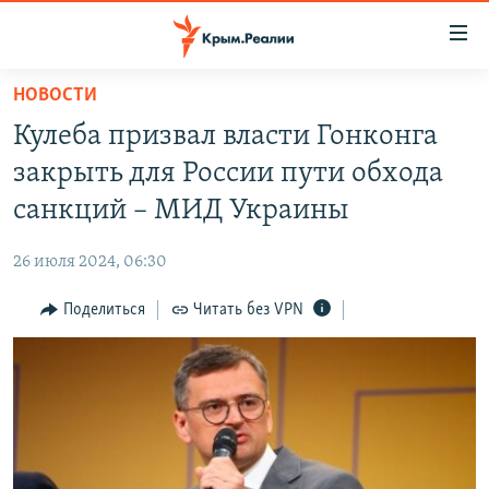
Доступность
ссылки
Вернуться
НОВОСТИ
к
НОВОСТИ
Кулеба призвал власти Гонконга
основному
СПЕЦПРОЕКТЫ
содержанию
закрыть для России пути обхода
ВОДА
Вернутся
ГРУЗ 200
санкций – МИД Украины
к
ИСТОРИЯ
КАРТА ВОЕННЫХ ОБЪЕКТОВ КРЫМА
главной
26 июля 2024, 06:30
ЕЩЕ
11 ЛЕТ ОККУПАЦИИ КРЫМА. 11 ИСТОРИЙ СОПРОТИВЛЕНИЯ
навигации
Вернутся
Поделиться
Читать без VPN
РАДІО СВОБОДА
ИНТЕРАКТИВ
к
КАК ОБОЙТИ БЛОКИРОВКУ
ИНФОГРАФИКА
поиску
ТЕЛЕПРОЕКТ КРЫМ.РЕАЛИИ
Українською
СОВЕТЫ ПРАВОЗАЩИТНИКОВ
Qırımtatar
ПРОПАВШИЕ БЕЗ ВЕСТИ