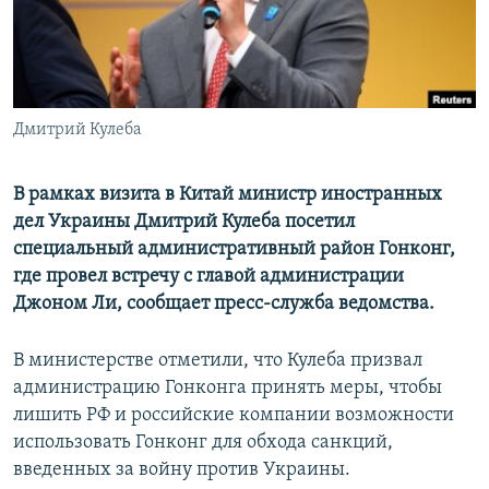
ПРИСОЕДИНЯЙТЕСЬ!
ПОБЕДИТЕЛЕЙ НЕ СУДЯТ?
КРЫМ.НЕПОКОРЕННЫЙ
ELIFBE
Дмитрий Кулеба
УКРАИНСКАЯ ПРОБЛЕМА КРЫМА
Все сайты RFE/RL
В рамках визита в Китай министр иностранных
дел Украины Дмитрий Кулеба посетил
специальный административный район Гонконг,
где провел встречу с главой администрации
Джоном Ли, сообщает пресс-служба ведомства.
В министерстве отметили, что Кулеба призвал
администрацию Гонконга принять меры, чтобы
лишить РФ и российские компании возможности
использовать Гонконг для обхода санкций,
введенных за войну против Украины.