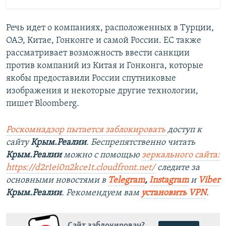
Речь идет о компаниях, расположенных в Турции,
ОАЭ, Китае, Гонконге и самой России. ЕС также
рассматривает возможность ввести санкции
против компаний из Китая и Гонконга, которые
якобы предоставили России спутниковые
изображения и некоторые другие технологии,
пишет Bloomberg.
Роскомнадзор пытается заблокировать
доступ к
сайту
Крым.Реалии
. Беспрепятственно читать
Крым.Реалии
можно с помощью
зеркального сайта:
https://d2r1ei0n2kce1t.cloudfront.net/
следите за
основными новостями в
Telegram
,
Instagram
и
Viber
Крым.Реалии
. Рекомендуем вам
установить VPN
.
Сайт заблокирован?