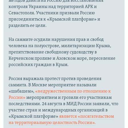
методов давить на Россию для восстановления
контроля Украины над территорией АРК и
Севастополя. Участники призвали Россию
присоединиться к «Крымской платформе» и
разделить ее цели.
На саммите осудили нарушения прав и свобод
человека на полуострове, милитаризацию Крыма,
препятствование свободному судоходству в
Керченском проливе и Азовском море, переселение
российских граждан в Крым.
Россия выражала протест против проведения
саммита. В Москве мероприятие называли
«шабашем»,
«недружественным по отношению к
России»
мероприятием и грозили его участникам
последствиями. 24 августа в МИД России заявили, что
участие стран и международных организаций в
«Крымской платформе»
является «посягательством
на территориальную целостность России».