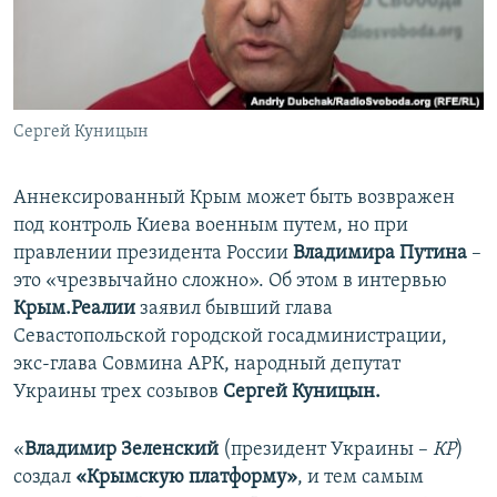
ПРИСОЕДИНЯЙТЕСЬ!
ПОБЕДИТЕЛЕЙ НЕ СУДЯТ?
КРЫМ.НЕПОКОРЕННЫЙ
ELIFBE
Сергей Куницын
УКРАИНСКАЯ ПРОБЛЕМА КРЫМА
Все сайты RFE/RL
Аннексированный Крым может быть возвражен
под контроль Киева военным путем, но при
правлении президента России
Владимира Путина
–
это «чрезвычайно сложно». Об этом в интервью
Крым.Реалии
заявил бывший глава
Севастопольской городской госадминистрации,
экс-глава Совмина АРК, народный депутат
Украины трех созывов
Сергей Куницын.
«
Владимир Зеленский
(президент Украины –
КР
)
создал
«Крымскую платформу»
, и тем самым