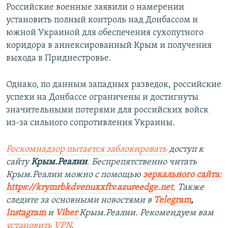
Российские военные заявили о намерении
установить полный контроль над Донбассом и
южной Украиной для обеспечения сухопутного
коридора в аннексированный Крым и получения
выхода в Приднестровье.
Однако, по данным западных разведок, российские
успехи на Донбассе ограничены и достигнуты
значительными потерями для российских войск
из-за сильного сопротивления Украины.
Роскомнадзор пытается заблокировать
доступ к
сайту
Крым.Реалии
.
Беспрепятственно читать
Крым.Реалии можно с помощью
зеркального сайта
:
https://krymrbkdvenuxxftv.azureedge.net
.
Также
следите за основными новостями в
Telegram
,
Instagram
и
Viber
Крым.Реалии. Рекомендуем вам
установить
VPN
.