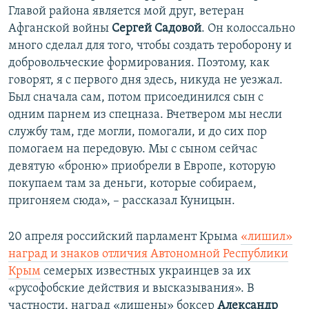
Главой района является мой друг, ветеран
Афганской войны
Сергей Садовой
. Он колоссально
много сделал для того, чтобы создать тероборону и
добровольческие формирования. Поэтому, как
говорят, я с первого дня здесь, никуда не уезжал.
Был сначала сам, потом присоединился сын с
одним парнем из спецназа. Вчетвером мы несли
службу там, где могли, помогали, и до сих пор
помогаем на передовую. Мы с сыном сейчас
девятую «броню» приобрели в Европе, которую
покупаем там за деньги, которые собираем,
пригоняем сюда», – рассказал Куницын.
20 апреля российский парламент Крыма
«лишил»
наград и знаков отличия Автономной Республики
Крым
семерых известных украинцев за их
«русофобские действия и высказывания». В
частности, наград «лишены» боксер
Александр