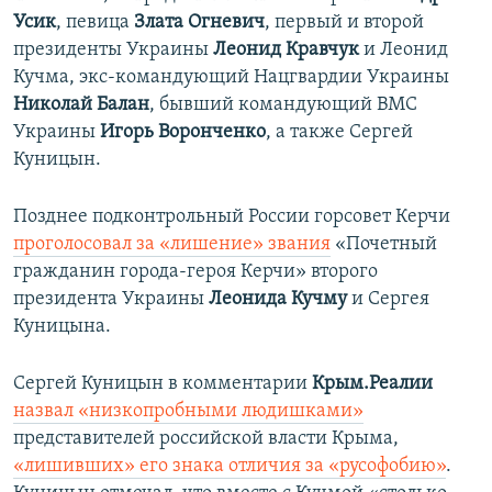
Усик
, певица
Злата Огневич
, первый и второй
президенты Украины
Леонид Кравчук
и Леонид
Кучма, экс-командующий Нацгвардии Украины
Николай Балан
, бывший командующий ВМС
Украины
Игорь Воронченко
, а также Сергей
Куницын.
Позднее подконтрольный России горсовет Керчи
проголосовал за «лишение» звания
«Почетный
гражданин города-героя Керчи» второго
президента Украины
Леонида Кучму
и Сергея
Куницына.
Сергей Куницын в комментарии
Крым.Реалии
назвал «низкопробными людишками»
представителей российской власти Крыма,
«лишивших» его знака отличия за «русофобию»
.