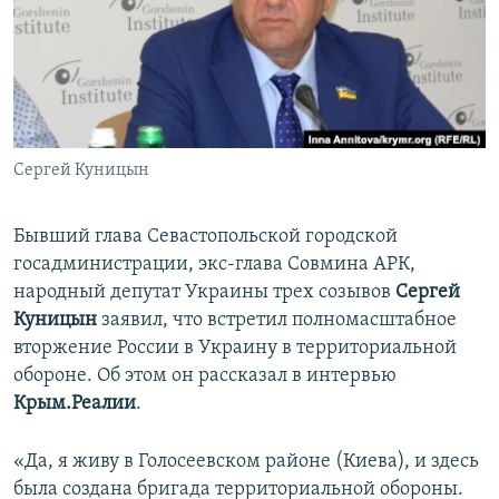
ПРИСОЕДИНЯЙТЕСЬ!
ПОБЕДИТЕЛЕЙ НЕ СУДЯТ?
КРЫМ.НЕПОКОРЕННЫЙ
ELIFBE
УКРАИНСКАЯ ПРОБЛЕМА КРЫМА
Все сайты RFE/RL
Сергей Куницын
Бывший глава Севастопольской городской
госадминистрации, экс-глава Совмина АРК,
народный депутат Украины трех созывов
Сергей
Куницын
заявил, что встретил полномасштабное
вторжение России в Украину в территориальной
обороне. Об этом он рассказал в интервью
Крым.Реалии
.
«Да, я живу в Голосеевском районе (Киева), и здесь
была создана бригада территориальной обороны.