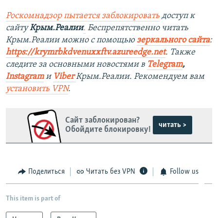
Роскомнадзор пытается заблокировать
доступ к
сайту
Крым.Реалии
.
Беспрепятственно читать
Крым.Реалии можно с помощью
зеркального сайта
:
https://krymrbkdvenuxxftv.azureedge.net
.
Также
следите за основными новостями в
Telegram
,
Instagram
и
Viber
Крым.Реалии. Рекомендуем вам
установить
VPN
.
Сайт заблокирован?
читать >
Обойдите блокировку!
Поделиться
Читать без VPN
Follow us
This item is part of