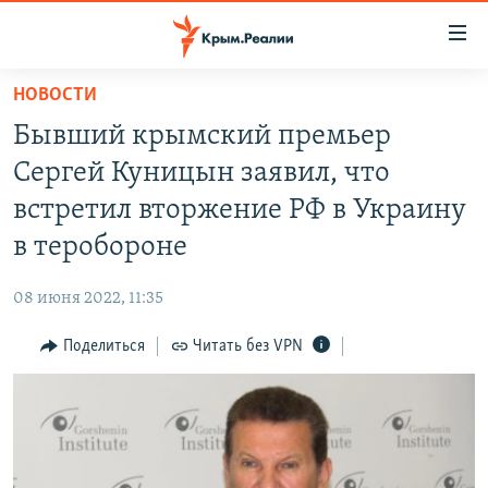
Доступность
ссылки
Вернуться
НОВОСТИ
к
НОВОСТИ
Бывший крымский премьер
основному
СПЕЦПРОЕКТЫ
содержанию
Сергей Куницын заявил, что
ВОДА
Вернутся
ГРУЗ 200
встретил вторжение РФ в Украину
к
ИСТОРИЯ
КАРТА ВОЕННЫХ ОБЪЕКТОВ КРЫМА
в теробороне
главной
ЕЩЕ
11 ЛЕТ ОККУПАЦИИ КРЫМА. 11 ИСТОРИЙ СОПРОТИВЛЕНИЯ
навигации
08 июня 2022, 11:35
Вернутся
РАДІО СВОБОДА
ИНТЕРАКТИВ
к
Поделиться
Читать без VPN
КАК ОБОЙТИ БЛОКИРОВКУ
ИНФОГРАФИКА
поиску
ТЕЛЕПРОЕКТ КРЫМ.РЕАЛИИ
Українською
СОВЕТЫ ПРАВОЗАЩИТНИКОВ
Qırımtatar
ПРОПАВШИЕ БЕЗ ВЕСТИ