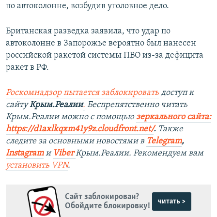
по автоколонне, возбудив уголовное дело.
Британская разведка заявила, что удар по
автоколонне в Запорожье вероятно был нанесен
российской ракетой системы ПВО из-за дефицита
ракет в РФ.
Роскомнадзор пытается заблокировать
доступ к
сайту
Крым.Реалии
.
Беспрепятственно читать
Крым.Реалии можно с помощью
зеркального сайта:
https://d1axlkqxm41y9z.cloudfront.net/
. ​
Также
следите за основными новостями в
Telegram
,
Instagram
и
Viber
Крым.Реалии. Рекомендуем вам
установить
VPN
.
Сайт заблокирован?
читать >
Обойдите блокировку!