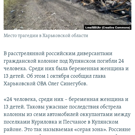
ПРИСОЕДИНЯЙТЕСЬ!
ПОБЕДИТЕЛЕЙ НЕ СУДЯТ?
КРЫМ.НЕПОКОРЕННЫЙ
ELIFBE
Место трагедии в Харьковской области
УКРАИНСКАЯ ПРОБЛЕМА КРЫМА
Все сайты RFE/RL
В расстрелянной российским диверсантами
гражданской колонне под Купянском погибли 24
человека. Среди них была беременная женщина и
13 детей. Об этом 1 октября сообщил глава
Харьковской ОВА Олег Синегубов.
«24 человека, среди них – беременная женщина и
13 детей. Таковы ужасные последствия обстрела
колонны из семи автомобилей оккупантами между
поселками Куриловка и Песчаное в Купянском
районе. Это так называемая «серая зона». Россияне