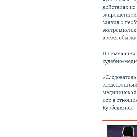
действиях по
запрещенной
заявил о нео
экстремистск
время обыска»
По имеющейся
судебно-меди
«Следователь 
следственный
медицинская э
пор в отноше
Курбединов.