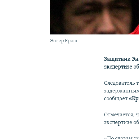
Энвер Крош
Защитник Энв
экспертизе о
Следователь т
задержанным
сообщает
«Кр
Отмечается, 
экспертизе о
«По словам юр