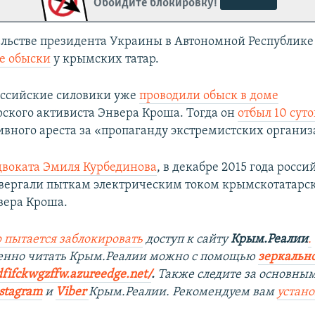
Обойдите блокировку!
ельстве президента Украины в Автономной Республик
е обыски
у крымских татар.
российские силовики уже
проводили обыск в доме
ского активиста Энвера Кроша. Тогда он
отбыл 10 суто
вного ареста за «пропаганду экстремистских организ
воката Эмиля Курбединова
, в декабре 2015 года росси
вергали пыткам электрическим током крымскотатарс
вера Кроша.
 пытается заблокировать
доступ к сайту
Крым.Реалии
.
венно читать Крым.Реалии можно с помощью
зеркально
dfifckwgzffw.azureedge.net/
. ​
Также следите за основны
stagram
и
Viber
Крым.Реалии. Рекомендуем вам
устан