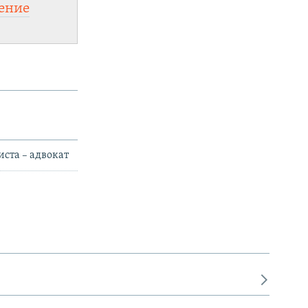
ение
ста – адвокат