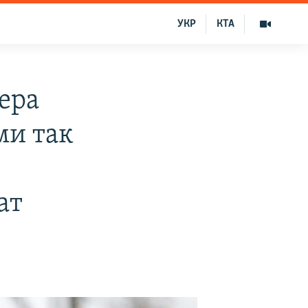
УКР
КТА
ера
ми так
ат