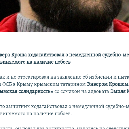
ера Кроша ходатайствовал о немедленной судебно-м
бвиняемого на наличие побоев
ак и не отреагировал на заявление об избиении и пыт
 ФСБ в Крыму крымским татарином
Энвером Крошем
ымская солидарность»
со ссылкой на адвоката
Эмиля 
что защитник ходатайствовал о немедленной судебно
бвиняемого на наличие побоев.
иста, он подал два ходатайства, находясь на следств