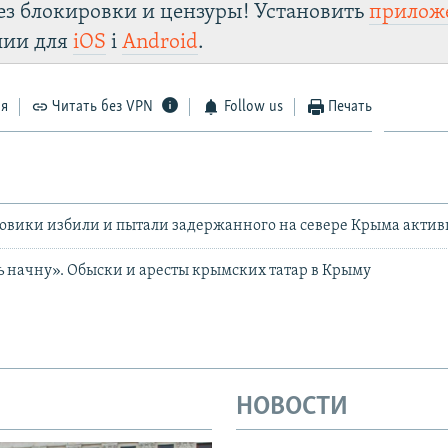
ез блокировки и цензуры! Установить
прилож
лии для
iOS
і
Android
.
ся
Читать без VPN
Follow us
Печать
овики избили и пытали задержанного на севере Крыма активи
ть начну». Обыски и аресты крымских татар в Крыму
НОВОСТИ