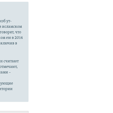
зб ут-
в исламском
оворят, что
ом ею в 2014
 включив в
ан считают
отмечают,
нами –
едующие
ритории