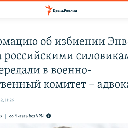
мацию об избиении Энв
 российскими силовика
передали в военно-
твенный комитет – адвок
, 11:26
ся
Читать без VPN