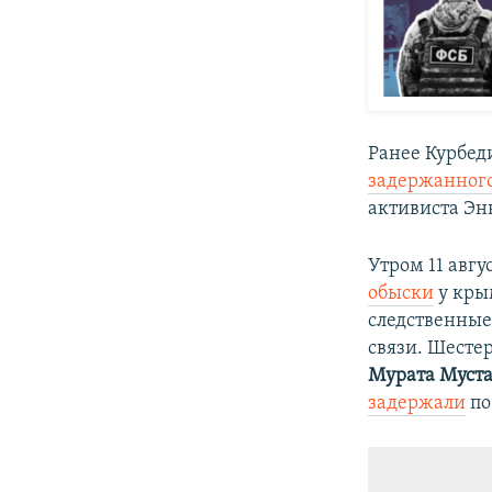
Ранее Курбед
задержанного 
активиста Эн
Утром 11 авг
обыски
у кры
следственные
связи. Шест
Мурата Муста
задержали
по