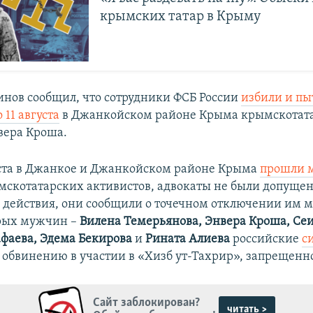
крымских татар в Крыму
инов сообщил, что сотрудники ФСБ России
избили и пы
11 августа
в Джанкойском районе Крыма крымскотат
вера Кроша.
уста в Джанкое и Джанкойском районе Крыма
прошли 
мскотатарских активистов, адвокаты не были допуще
 действия, они сообщили о точечном отключении им 
ерых мужчин –
Вилена Темерьянова, Энвера Кроша, Сеи
фаева, Эдема Бекирова
и
Рината Алиева
российские
с
 обвинению в участии в «Хизб ут-Тахрир», запрещенно
Сайт заблокирован?
читать >