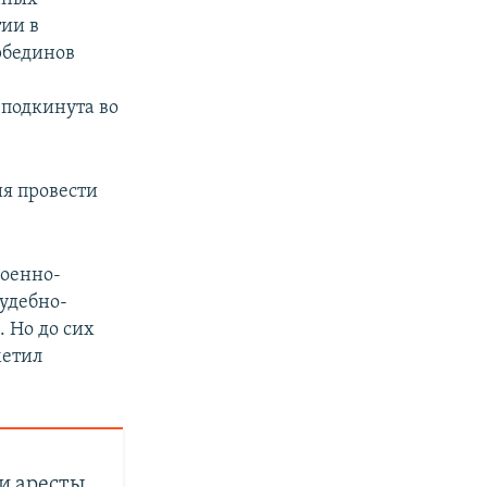
тии в
рбединов
 подкинута во
я провести
военно-
удебно-
. Но до сих
метил
 и аресты