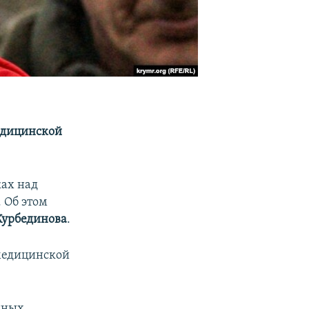
едицинской
ках над
. Об этом
Курбединова
.
-медицинской
енных