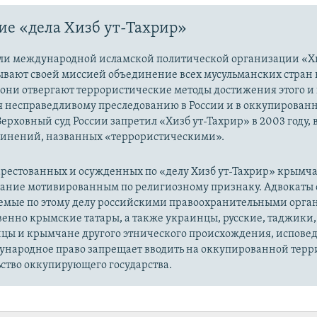
е «дела Хизб ут-Тахрир»
ли международной исламской политической организации «Хи
ывают своей миссией объединение всех мусульманских стран 
 они отвергают террористические методы достижения этого и г
я несправедливому преследованию в России и в оккупированн
Верховный суд России запретил «Хизб ут-Тахрир» в 2003 году,
динений, названных «террористическими».
рестованных и осужденных по «делу Хизб ут-Тахрир» крымч
вание мотивированным по религиозному признаку. Адвокаты 
уемые по этому делу российскими правоохранительными орга
енно крымские татары, а также украинцы, русские, таджики,
цы и крымчане другого этнического происхождения, испов
ународное право запрещает вводить на оккупированной тер
ство оккупирующего государства.