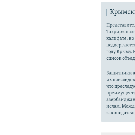
Крымски
Представите
Тахрир» наз
халифате, но
подвергаютс
году Крыму. 
список объе
Защитники а
их преследо
что преслед
преимуществ
азербайджан
ислам. Межд
законодатель