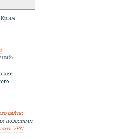
е Крым
к
аций».
йские
кого
го сайта:
ми новостями
овить
VPN
.