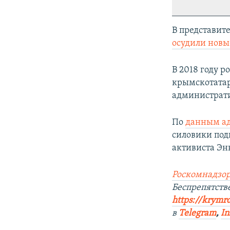
В представит
осудили новы
В 2018 году 
крымскотатар
администрати
По
данным ад
силовики под
активиста Эн
Роскомнадзор
Беспрепятст
https://krymr
в
Telegram
,
In