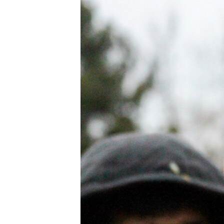
ПОБЕДИТЕЛЕЙ НЕ СУДЯТ?
КРЫМ.НЕПОКОРЕННЫЙ
ELIFBE
УКРАИНСКАЯ ПРОБЛЕМА КРЫМА