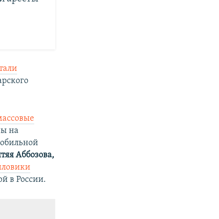
тали
арского
массовые
ны на
мобильной
тяя Аббозова,
иловики
й в России.