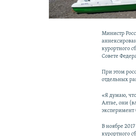
Министр Росс
аннексирован
курортного сб
Совете Федер
При этом рос
отдельных рай
«Я думаю, что
Алтае, они (
эксперимент б
В ноябре 201
курортного сб