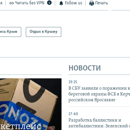
ся
Читать без VPN
Follow us
Печать
есь Крым
Отдых в Крыму
НОВОСТИ
19:15
В СБУ заявили о поражении 
береговой охраны ФСБ в Керч
российском Ярославле
17:40
Разработка баллистики и
ркетплейс
антибаллистики: Зеленский