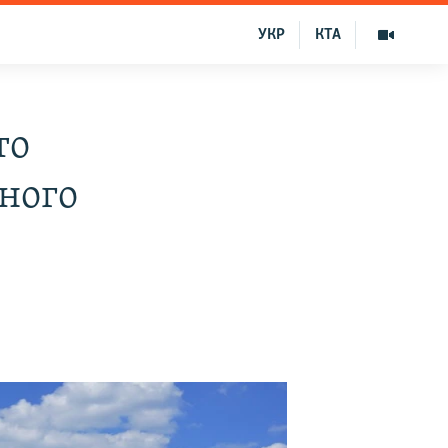
УКР
КТА
то
ного