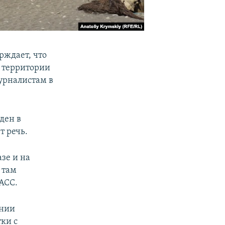
рждает, что
й территории
журналистам в
ден в
т речь.
зе и на
 там
ТАСС.
ании
тки с