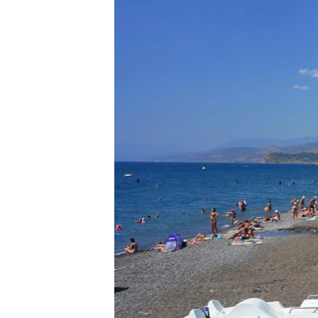
ПОБЕДИТЕЛЕЙ НЕ СУДЯТ?
КРЫМ.НЕПОКОРЕННЫЙ
ELIFBE
УКРАИНСКАЯ ПРОБЛЕМА КРЫМА