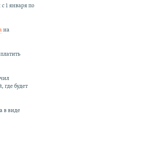
 с 1 января по
а
на
платить
ючил
, где будет
а в виде