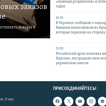
«нужных результатов» в 2026
овых заказов
годах
ве
16:18
В Украине сообщили о подоз
ставлять товары в
бывшим налоговикам из Кры
которые перешли на сторону
15:02
Российский дрон атаковал м
Херсоне, пострадали пять чел
украинские власти
ПРИСОЕДИНЯЙТЕСЬ!
и. О нас