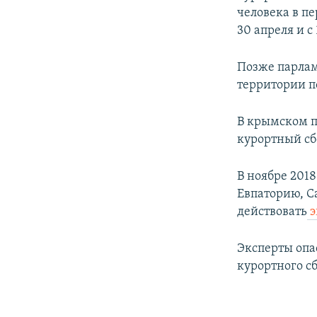
человека в пе
30 апреля и с 
Позже парла
территории по
В крымском 
курортный сб
В ноябре 201
Евпаторию, С
действовать
э
Эксперты опас
курортного с