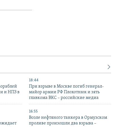
18:44
кораблей
При взрыве в Москве погиб генерал-
и и НПЗ в
майор армии РФ Плохотнюк и зять
главкома ВКС – российские медиа
16:55
Возле нефтяного танкера в Ормузском
 ожидает
проливе произошли два взрыва –