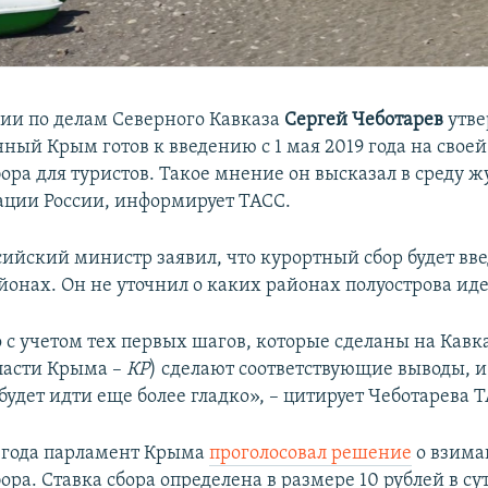
ии по делам Северного Кавказа
Сергей Чеботарев
утве
ный Крым готов к введению с 1 мая 2019 года на свое
ора для туристов. Такое мнение он высказал в среду 
ации России, информирует ТАСС.
сийский министр заявил, что курортный сбор будет вве
онах. Он не уточнил о каких районах полуострова иде
 с учетом тех первых шагов, которые сделаны на Кавка
власти Крыма –
КР
) сделают соответствующие выводы, и
удет идти еще более гладко», – цитирует Чеботарева 
7 года парламент Крыма
проголосовал решение
о взим
ора. Ставка сбора определена в размере 10 рублей в су