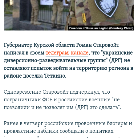
ПРИСОЕДИНЯЙТЕСЬ!
ПОБЕДИТЕЛЕЙ НЕ СУДЯТ?
КРЫМ.НЕПОКОРЕННЫЙ
ELIFBE
УКРАИНСКАЯ ПРОБЛЕМА КРЫМА
Губернатор Курской области Роман Старовойт
Все сайты RFE/RL
написал в своем
телеграм-канале
, что "украинские
диверсионно-разведывательные группы" (ДРГ) не
оставляют попыток войти на территорию региона в
районе поселка Теткино.
Одновременно Старовойт подчеркнул, что
пограничники ФСБ и российские военные "не
позволили и не позволят им (ДРГ) это сделать".
Ранее в четверг российские провоенные блогеры и
провластные паблики сообщали о попытках