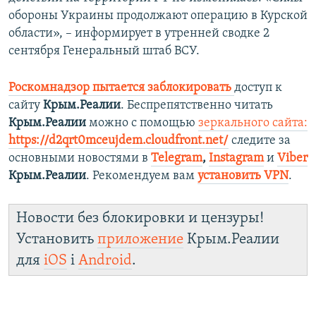
обороны Украины продолжают операцию в Курской
области», – информирует в утренней сводке 2
сентября Генеральный штаб ВСУ.
Роскомнадзор пытается заблокировать
доступ к
сайту
Крым.Реалии
. Беспрепятственно читать
Крым.Реалии
можно с помощью
зеркального сайта:
https://d2qrt0mceujdem.cloudfront.net/
следите за
основными новостями в
Telegram
,
Instagram
и
Viber
Крым.Реалии
. Рекомендуем вам
установить VPN
.
Новости без блокировки и цензуры!
Установить
приложение
Крым.Реалии
для
iOS
і
Android
.