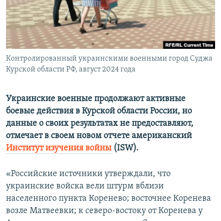
ПРИСОЕДИНЯЙТЕСЬ!
ПОБЕДИТЕЛЕЙ НЕ СУДЯТ?
КРЫМ.НЕПОКОРЕННЫЙ
ELIFBE
Контролированный украинскими военными город Суджа
УКРАИНСКАЯ ПРОБЛЕМА КРЫМА
Курской области РФ, август 2024 года
Все сайты RFE/RL
Украинские военные продолжают активные
боевые действия в Курской области России, но
данные о своих результатах не предоставляют,
отмечает в своем новом отчете американский
Институт изучения войны
(ISW).
«Российские источники утверждали, что
украинские войска вели штурм вблизи
населенного пункта Коренево; восточнее Коренева
возле Матвеевки; к северо-востоку от Коренева у