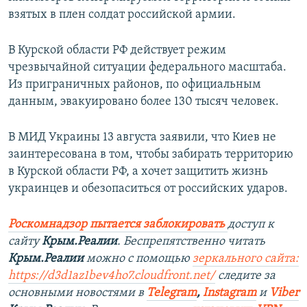
взятых в плен солдат российской армии.
В Курской области РФ действует режим
чрезвычайной ситуации федерального масштаба.
Из приграничных районов, по официальным
данным, эвакуировано более 130 тысяч человек.
В МИД Украины 13 августа заявили, что Киев не
заинтересована в том, чтобы забирать территорию
в Курской области РФ, а хочет защитить жизнь
украинцев и обезопаситься от российских ударов.
Роскомнадзор пытается заблокировать
доступ к
сайту
Крым.Реалии
. Беспрепятственно читать
Крым.Реалии
можно с помощью
зеркального сайта:
https://d3d1az1bev4ho7.cloudfront.net/
следите за
основными новостями в
Telegram
,
Instagram
и
Viber