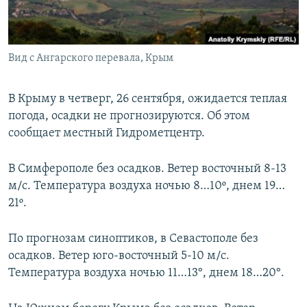
ПРИСОЕДИНЯЙТЕСЬ!
ПОБЕДИТЕЛЕЙ НЕ СУДЯТ?
КРЫМ.НЕПОКОРЕННЫЙ
Вид с Ангарского перевала, Крым
ELIFBE
УКРАИНСКАЯ ПРОБЛЕМА КРЫМА
В Крыму в четверг, 26 сентября, ожидается теплая
Все сайты RFE/RL
погода, осадки не прогнозируются. Об этом
сообщает местный Гидрометцентр.
В Симферополе без осадков. Ветер восточный 8-13
м/с. Температура воздуха ночью 8…10º, днем 19…
21º.
По прогнозам синоптиков, в Севастополе без
осадков. Ветер юго-восточный 5-10 м/с.
Температура воздуха ночью 11…13°, днем 18…20°.