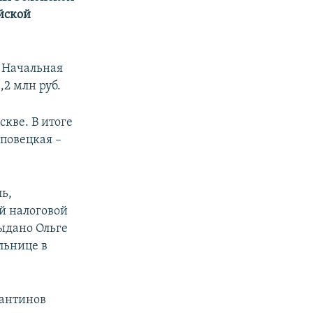
ийской
. Начальная
,2 млн руб.
кве. В итоге
иповецкая –
ь,
й налоговой
ыдано Ольге
льнице в
тантинов