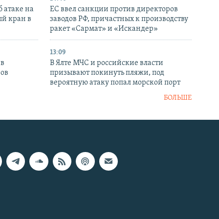
 атаке на
ЕС ввел санкции против директоров
й кран в
заводов РФ, причастных к производству
ракет «Сармат» и «Искандер»
13:09
 в
В Ялте МЧС и российские власти
нов
призывают покинуть пляжи, под
вероятную атаку попал морской порт
БОЛЬШЕ