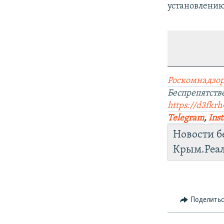
установлению
Роскомнадзор
Беспрепятст
https://d3fkr
Telegram
,
Ins
Новости б
Крым.Реа
Поделить