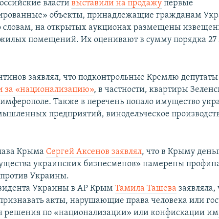
российские власти
выставили на продажу
первые
ированные» объекты, принадлежащие гражданам Укр
о словам, на открытых аукционах размещены извещен
жилых помещений. Их оценивают в сумму порядка 27
нтинов заявлял, что подконтрольные Кремлю депутаты
и за «национализацию»
, в частности, квартиры Зелен
имферополе. Также в перечень попало имущество укр
мышленных предприятий, винодельческое производств
глава Крыма
Сергей Аксенов заявлял
, что в Крыму день
ущества украинских бизнесменов» намерены профин
 против Украины.
зидента Украины в АР Крым
Тамила Ташева
заявляла,
признавать акты, нарушающие права человека или гос
я решения по «национализации» или конфискации им