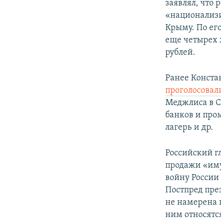
заявлял, что 
«национализ
Крыму. По ег
еще четырех 
рублей.
Ранее Конста
проголосовал
Меджлиса в С
банков и про
лагерь и др.
Российский 
продажи «им
войну России
Постпред пре
не намерена 
ним относятс