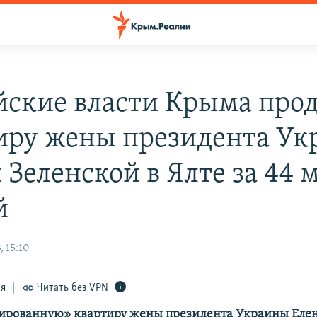
йские власти Крыма про
иру жены президента У
 Зеленской в Ялте за 44 
й
 15:10
ся
Читать без VPN
ированную» квартиру жены президента Украины Еле