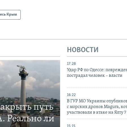
есь Крым
НОВОСТИ
17:28
Удар РФ по Одессе: поврежде
пострадал человек – власти
16:22
В ГУР МО Украины опублико
закрыть путь
с морских дронов Magura, ко
участвовали в атаке на Ялту 7
. Реально ли
15:15