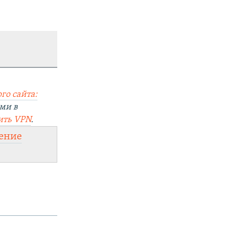
го сайта:
ми в
ить VPN
.
ение