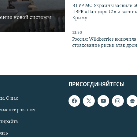
В ГУР МО Украины заявили об
ПЗРК «Панцирь-С1» и военны
ление новой системы
Крыму
13:50
Россия: Wildberries включила
страхование риски атак дро
ПРИСОЕДИНЯЙТЕСЬ!
и. О нас
омментирования
опирайта
вязь