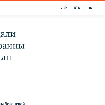
УКР
КТА
дали
краины
млн
ны Зеленской