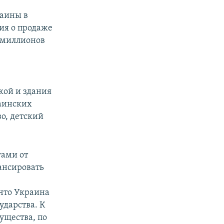
аины в
ия о продаже
 миллионов
ской и здания
аинских
о, детский
гами от
ансировать
 что Украина
ударства. К
ущества, по