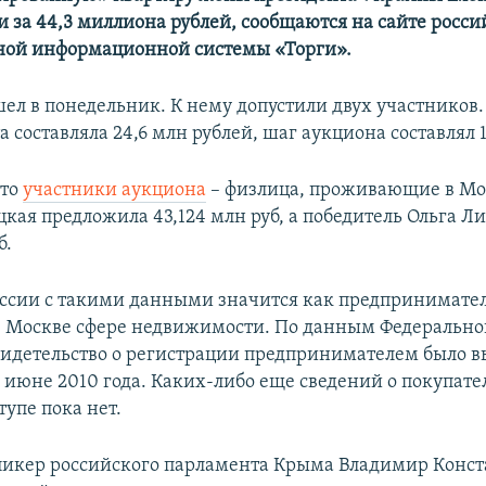
и за 44,3 миллиона рублей, сообщаются на сайте росс
ной информационной системы «Торги».
ел в понедельник. К нему допустили двух участников
а составляла 24,6 млн рублей, шаг аукциона составлял 1
что
участники аукциона
– физлица, проживающие в Мос
кая предложила 43,124 млн руб, а победитель Ольга Л
б.
ссии с такими данными значится как предпринимател
 Москве сфере недвижимости. По данным Федерально
видетельство о регистрации предпринимателем было в
 июне 2010 года. Каких-либо еще сведений о покупате
упе пока нет.
спикер российского парламента Крыма Владимир Конс