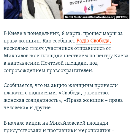
ПРИСОЕДИНЯЙТЕСЬ!
ПОБЕДИТЕЛЕЙ НЕ СУДЯТ?
КРЫМ.НЕПОКОРЕННЫЙ
ELIFBE
В Киеве в понедельник, 8 марта, прошел марш за
УКРАИНСКАЯ ПРОБЛЕМА КРЫМА
права женщин. Как сообщает
Радіо Свобода,
Все сайты RFE/RL
несколько тысяч участников отправились от
Михайловской площади шествием по центру Киева
в направлении Почтовой площади, под
сопровождением правоохранителей.
Сообщается, что на акцию женщины принесли
плакаты с надписями: «Свобода, равенство,
женская солидарность», «Права женщин – права
человека» и другие.
В начале акции на Михайловской площади
присутствовали и противники мероприятия –