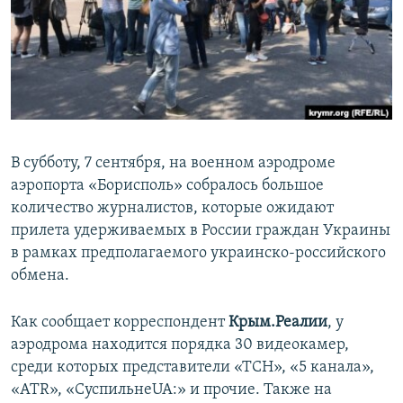
ПРИСОЕДИНЯЙТЕСЬ!
ПОБЕДИТЕЛЕЙ НЕ СУДЯТ?
КРЫМ.НЕПОКОРЕННЫЙ
ELIFBE
УКРАИНСКАЯ ПРОБЛЕМА КРЫМА
Все сайты RFE/RL
В субботу, 7 сентября, на военном аэродроме
аэропорта «Борисполь» собралось большое
количество журналистов, которые ожидают
прилета удерживаемых в России граждан Украины
в рамках предполагаемого украинско-российского
обмена.
Как сообщает корреспондент
Крым.Реалии
, у
аэродрома находится порядка 30 видеокамер,
среди которых представители «ТСН», «5 канала»,
«ATR», «CуспильнеUA:» и прочие. Также на