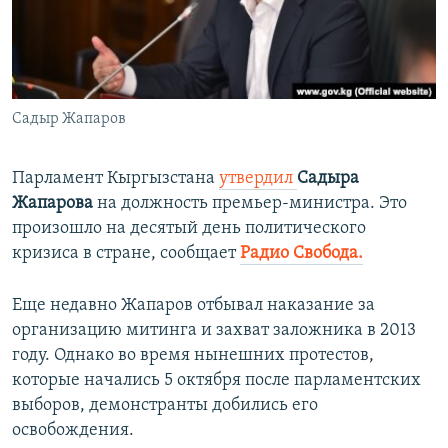
ПРИСОЕДИНЯЙТЕСЬ!
ПОБЕДИТЕЛЕЙ НЕ СУДЯТ?
КРЫМ.НЕПОКОРЕННЫЙ
ELIFBE
Садыр Жапаров
УКРАИНСКАЯ ПРОБЛЕМА КРЫМА
Все сайты RFE/RL
Парламент Кыргызстана
утвердил
Садыра
Жапарова
на должность премьер-министра. Это
произошло на десятый день политического
кризиса в стране, сообщает
Радио Свобода.
Еще недавно Жапаров отбывал наказание за
организацию митинга и захват заложника в 2013
году. Однако во время нынешних протестов,
которые начались 5 октября после парламентских
выборов, демонстранты добились его
освобождения.