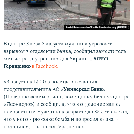
ПРИСОЕДИНЯЙТЕСЬ!
ПОБЕДИТЕЛЕЙ НЕ СУДЯТ?
КРЫМ.НЕПОКОРЕННЫЙ
ELIFBE
УКРАИНСКАЯ ПРОБЛЕМА КРЫМА
В центре Киева 3 августа мужчина угрожает
Все сайты RFE/RL
взрывом в отделении банка, сообщил заместитель
министра внутренних дел Украины
Антон
Геращенко
в Facebook.
«3 августа в 12:00 в полицию позвонила
представительница АО «
Универсал Банк
»
(Шевченковский район, помещения бизнес-центра
«Леонардо») и сообщила, что в отделение зашел
неизвестный мужчина в возрасте до 35 лет, сказал,
что у него в рюкзаке бомба и попросил вызвать
полицию», – написал Геращенко.