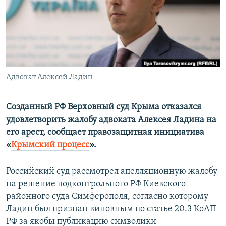
ПРИСОЕДИНЯЙТЕСЬ!
ПОБЕДИТЕЛЕЙ НЕ СУДЯТ?
КРЫМ.НЕПОКОРЕННЫЙ
ELIFBE
УКРАИНСКАЯ ПРОБЛЕМА КРЫМА
Все сайты RFE/RL
Адвокат Алексей Ладин
Созданный РФ Верховный суд Крыма отказался
удовлетворить жалобу адвоката Алексея Ладина на
его арест, сообщает правозащитная инициатива
«
Крымский процесс
».
Российский суд рассмотрел апелляционную жалобу
на решение подконтрольного РФ Киевского
районного суда Симферополя, согласно которому
Ладин был признан виновным по статье 20.3 КоАП
РФ за якобы публикацию символики