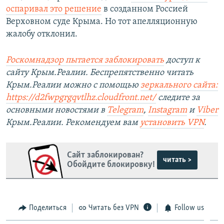
оспаривал это решение
в созданном Россией
Верховном суде Крыма. Но тот апелляционную
жалобу отклонил.
Роскомнадзор пытается заблокировать
доступ к
сайту Крым.Реалии. Беспрепятственно читать
Крым.Реалии можно с помощью
зеркального сайта:
https://d2fwpgrgqvtlhz.cloudfront.net/
следите за
основными новостями в
Telegram
,
Instagram
и
Viber
Крым.Реалии. Рекомендуем вам
установить
VPN
.
Сайт заблокирован?
читать >
Обойдите блокировку!
Поделиться
Читать без VPN
Follow us