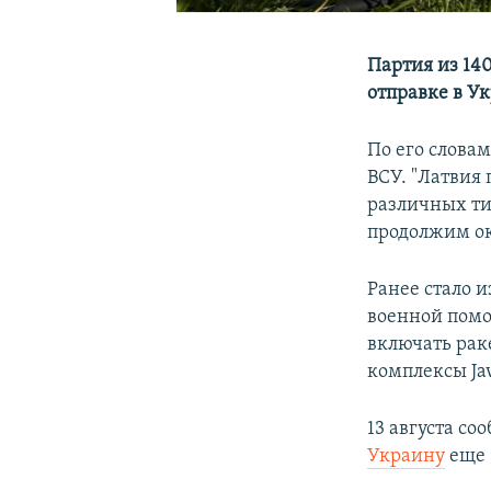
Партия из 14
отправке в У
По его слова
ВСУ. "Латвия
различных ти
продолжим ок
Ранее стало 
военной помо
включать рак
комплексы Ja
13 августа со
Украину
еще 