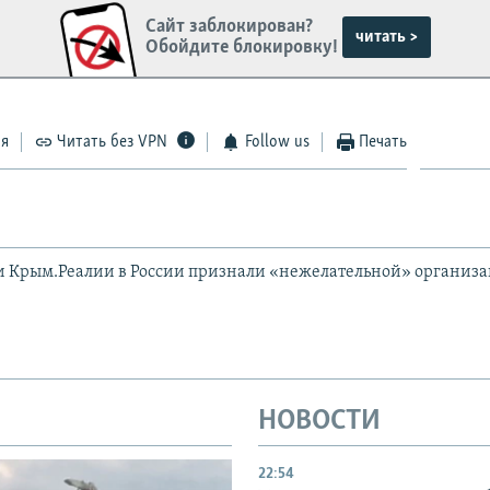
Сайт заблокирован?
читать >
Обойдите блокировку!
ся
Читать без VPN
Follow us
Печать
и Крым.Реалии в России признали «нежелательной» организ
НОВОСТИ
22:54