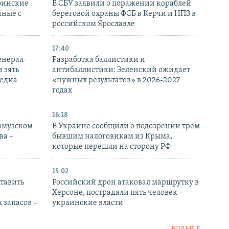
бинские
В СБУ заявили о поражении кораблей
нные с
береговой охраны ФСБ в Керчи и НПЗ в
российском Ярославле
17:40
енерал-
Разработка баллистики и
 зять
антибаллистики: Зеленский ожидает
медиа
«нужных результатов» в 2026-2027
годах
16:18
Ормузском
В Украине сообщили о подозрении трем
ва –
бывшим налоговикам из Крыма,
которые перешли на сторону РФ
15:02
тавить
Российский дрон атаковал маршрутку в
Херсоне, пострадали пять человек –
 запасов –
украинские власти