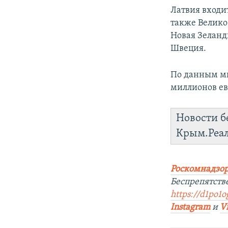
Латвия входи
также Велико
Новая Зеланд
Швеция.
По данным ми
миллионов ев
Новости б
Крым.Реа
Роскомнадзор
Беспрепятств
https://d1po1o
Instagram
и
V