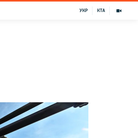
УКР
КТА