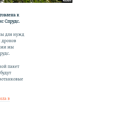
товлена к
с Спрудс.
ны для нужд
х дронов
ями мы
рудс.
ной пакет
будут
ивотанковые
ила в