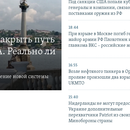
Под санкции США попали ку
генералы и компании, связа
поставками оружия из РФ
18:44
При взрыве в Москве погиб г
закрыть путь
майор армии РФ Плохотнюк и
главкома ВКС – российские 
. Реально ли
16:55
Возле нефтяного танкера в 
ление новой системы
проливе произошли два взры
UKMTO
15:40
Нидерланды не могут предос
Украине дополнительные
перехватчики Patriot из своих
Минобороны страны