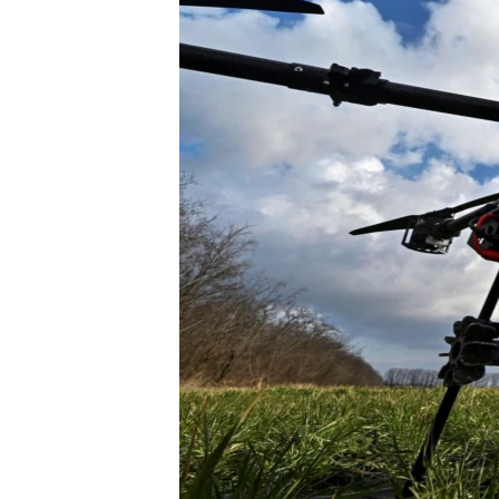
ПОБЕДИТЕЛЕЙ НЕ СУДЯТ?
КРЫМ.НЕПОКОРЕННЫЙ
ELIFBE
УКРАИНСКАЯ ПРОБЛЕМА КРЫМА