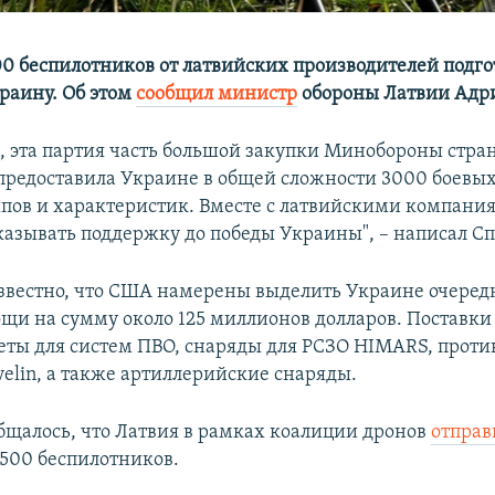
00 беспилотников от латвийских производителей подго
краину. Об этом
сообщил министр
обороны Латвии Адри
м, эта партия часть большой закупки Минобороны стра
 предоставила Украине в общей сложности 3000 боевы
пов и характеристик. Вместе с латвийскими компани
азывать поддержку до победы Украины", – написал Сп
известно, что США намерены выделить Украине очеред
щи на сумму около 125 миллионов долларов. Поставки 
еты для систем ПВО, снаряды для РСЗО HIMARS, прот
velin, а также артиллерийские снаряды.
общалось, что Латвия в рамках коалиции дронов
отправ
500 беспилотников.