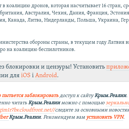
т в коалицию дронов, которая насчитывает 16 стран, с
британия, Австралия, Чехия, Дания, Франция, Эстония
ия, Канада, Литва, Нидерланды, Польша, Украина, Ге
нистерства обороны страны, в текущем году Латвия 
ро на коалицию беспилотников.
ез блокировки и цензуры! Установить
прилож
лии для
iOS
і
Android
.
 пытается заблокировать
доступ к сайту
Крым.Реалии
.
енно читать
Крым.Реалии
можно с помощью
зеркально
gim1r7hv.cloudfront.net/
/
следите за основными новостя
iber
Крым.Реалии
. Рекомендуем вам
установить VPN
.