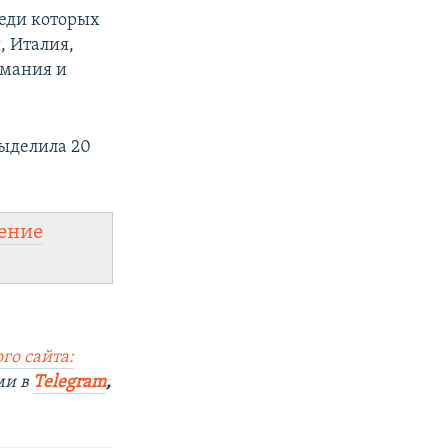
реди которых
, Италия,
рмания и
выделила 20
ение
го сайта:
ми в
Telegram
,