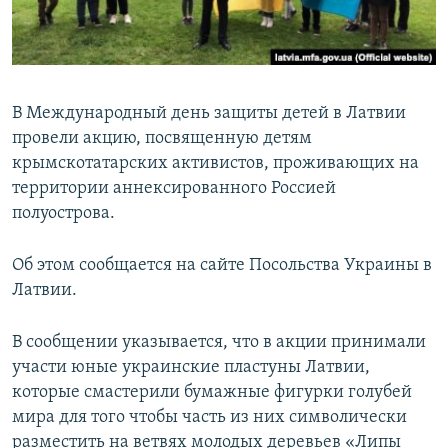
ПРИСОЕДИНЯЙТЕСЬ!
ПОБЕДИТЕЛЕЙ НЕ СУДЯТ?
КРЫМ.НЕПОКОРЕННЫЙ
ELIFBE
В Международный день защиты детей в Латвии
УКРАИНСКАЯ ПРОБЛЕМА КРЫМА
провели акцию, посвященную детям
Все сайты RFE/RL
крымскотатарских активистов, проживающих на
территории аннексированного Россией
полуострова.
Об этом сообщается на сайте Посольства Украины в
Латвии.
В сообщении указывается, что в акции принимали
участи юные украинские пластуны Латвии,
которые смастерили бумажные фигурки голубей
мира для того чтобы часть из них символически
разместить на ветвях молодых деревьев «Липы