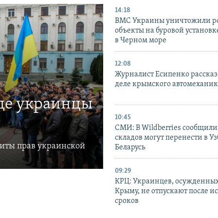
14:18
ВМС Украины уничтожили р
объекты на буровой установ
в Черном море
12:08
Журналист Есипенко рассказ
деле крымского автомехани
где украинцы
10:45
СМИ: В Wildberries сообщили,
складов могут перенести в У
щиты прав украинской
Беларусь
09:29
КРЦ: Украинцев, осужденных
Крыму, не отпускают после и
сроков