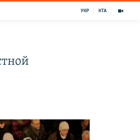
УКР
КТА
стной