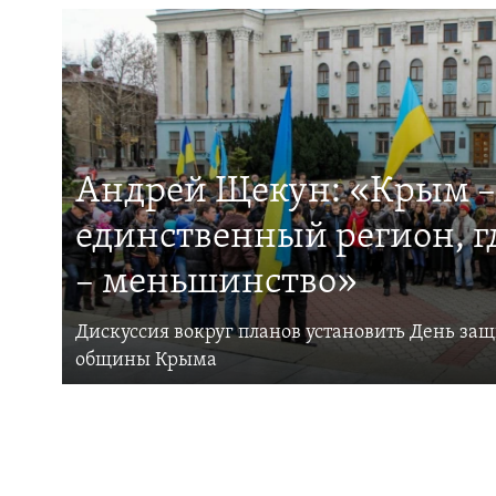
Андрей Щекун: «Крым –
единственный регион, 
– меньшинство»
Дискуссия вокруг планов установить День за
общины Крыма