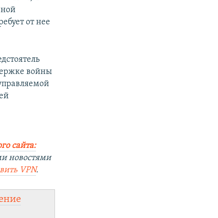
зной
ребует от нее
едстоятель
ддержке войны
оуправляемой
оей
го сайта:
ми новостями
овить
VPN
.
ение