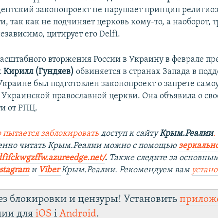
ентский законопроект не нарушает принцип религио
, так как не подчиняет церковь кому-то, а наоборот, т
езависимо, цитирует его Delfi.
асштабного вторжения России в Украину в феврале пр
х
Кирилл (Гундяев)
обвиняется в странах Запада в по
 Украине был подготовлен законопроект о запрете сам
Ц Украинской православной церкви. Она объявила о св
и от РПЦ.
 пытается заблокировать
доступ к сайту
Крым.Реалии
.
венно читать Крым.Реалии можно с помощью
зеркально
dfifckwgzffw.azureedge.net/
. ​
Также следите за основны
stagram
и
Viber
Крым.Реалии. Рекомендуем вам
устан
ез блокировки и цензуры! Установить
прилож
лии для
iOS
і
Android
.