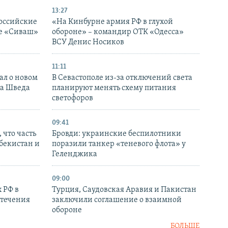
13:27
оссийские
«На Кинбурне армия РФ в глухой
ке «Сиваш»
обороне» – командир ОТК «Одесса»
ВСУ Денис Носиков
11:11
ал о новом
В Севастополе из-за отключений света
ка Шведа
планируют менять схему питания
светофоров
09:41
 что часть
Бровди: украинские беспилотники
збекистан и
поразили танкер «теневого флота» у
Геленджика
09:00
 РФ в
Турция, Саудовская Аравия и Пакистан
стечения
заключили соглашение о взаимной
обороне
БОЛЬШЕ