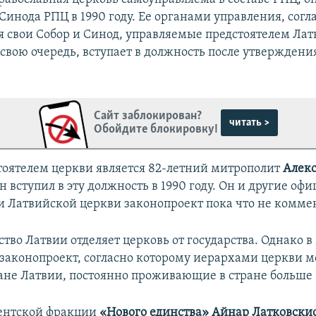
т Синода РПЦ в 1990 году. Ее органами управления, согл
я свои Собор и Синод, управляемые предстоятелем Ла
в свою очередь, вступает в должность после утвержден
Сайт заблокирован?
читать >
Обойдите блокировку!
тоятелем церкви является 82-летний митрополит
Алек
он вступил в эту должность в 1990 году. Он и другие о
и Латвийской церкви законопроект пока что не комме
тво Латвии отделяет церковь от государства. Однако в 
законопроект, согласно которому иерархами церкви мо
ане Латвии, постоянно проживающие в стране больше 1
ентской фракции
«Нового единства» Айнар Латковски