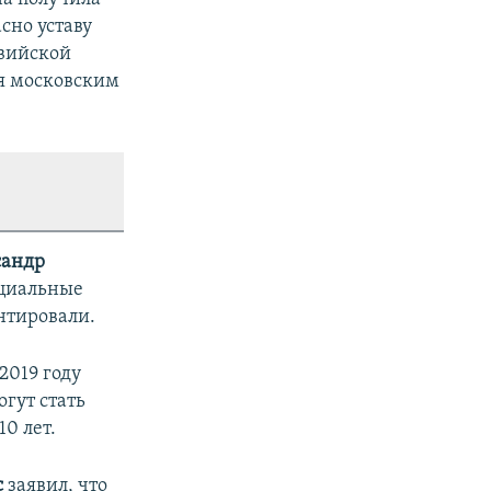
асно уставу
твийской
ия московским
сандр
фициальные
нтировали.
2019 году
гут стать
0 лет.
с
заявил, что