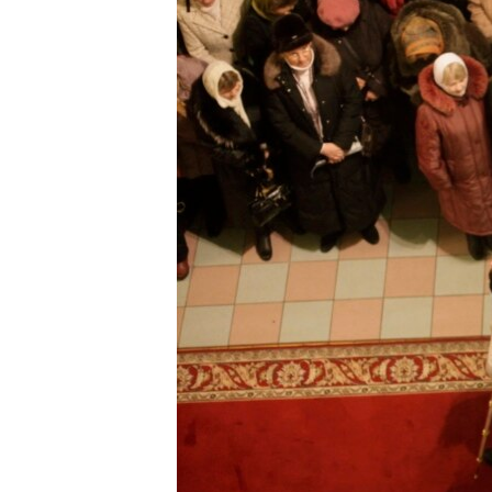
ПОБЕДИТЕЛЕЙ НЕ СУДЯТ?
КРЫМ.НЕПОКОРЕННЫЙ
ELIFBE
УКРАИНСКАЯ ПРОБЛЕМА КРЫМА