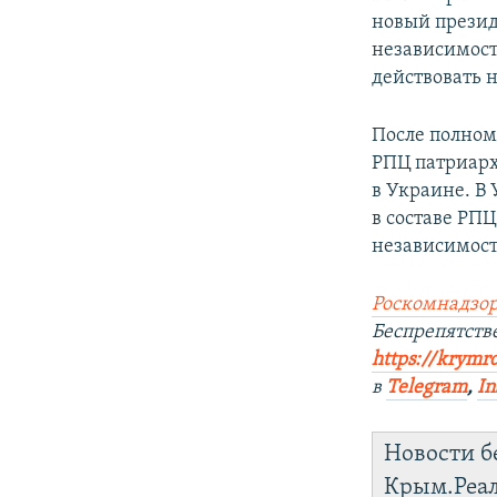
новый презид
независимости
действовать н
После полном
РПЦ патриар
в Украине. В
в составе РП
независимост
Роскомнадзор
Беспрепятст
https://krymr
в
Telegram
,
In
Новости б
Крым.Реа