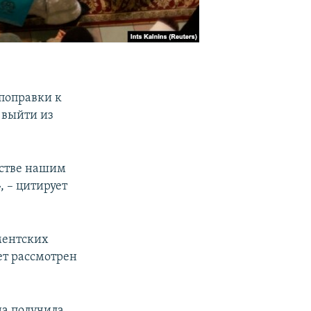
поправки к
 выйти из
рстве нашим
 – цитирует
ментских
ет рассмотрен
на получила