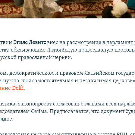
атвии
Эгилс Левитс
внес на рассмотрение в парламент 
ству, обязывающие Латвийскую православную церковь
усской православной церкви.
ом, демократическом и правовом Латвийском госуда
 нужна своя самостоятельная и независимая церковь»,
ание
Delfi
.
литика, законопроект согласован с главами всех парла
едседателем Сейма. Предполагается, что документ буд
рядке.
равославная церковь самоуправляема в составе РПЦ, о