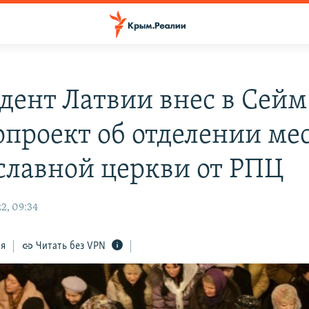
дент Латвии внес в Сейм
опроект об отделении ме
славной церкви от РПЦ
2, 09:34
ся
Читать без VPN