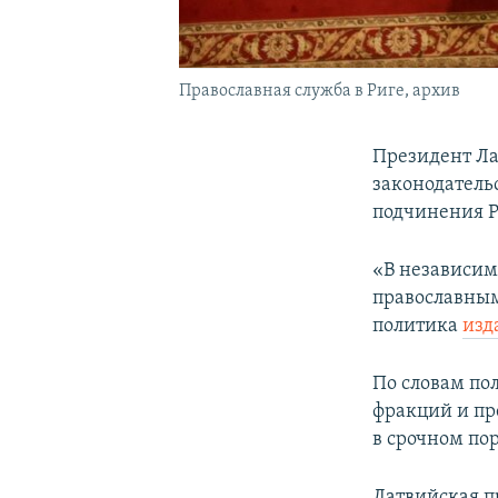
Православная служба в Риге, архив
Президент Л
законодатель
подчинения Р
«В независим
православным
политика
изд
По словам по
фракций и пр
в срочном по
Латвийская п