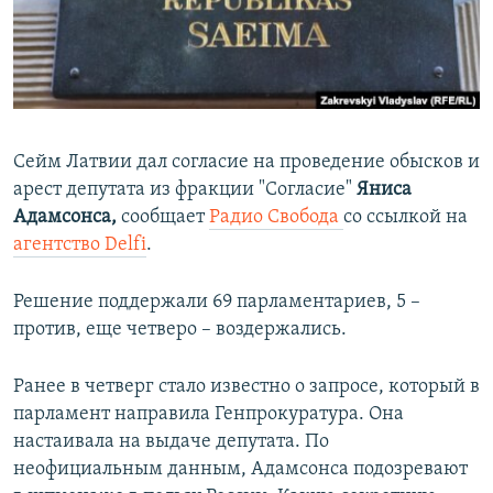
ПРИСОЕДИНЯЙТЕСЬ!
ПОБЕДИТЕЛЕЙ НЕ СУДЯТ?
КРЫМ.НЕПОКОРЕННЫЙ
ELIFBE
УКРАИНСКАЯ ПРОБЛЕМА КРЫМА
Сейм Латвии дал согласие на проведение обысков и
Все сайты RFE/RL
арест депутата из фракции "Согласие"
Яниса
Адамсонса,
сообщает
Радио Свобода
со ссылкой на
агентство Delfi
.
Решение поддержали 69 парламентариев, 5 –
против, еще четверо – воздержались.
Ранее в четверг стало известно о запросе, который в
парламент направила Генпрокуратура. Она
настаивала на выдаче депутата. По
неофициальным данным, Адамсонса подозревают