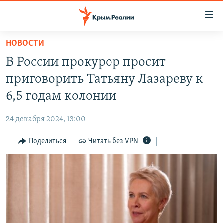
Доступность
ссылки
Вернуться
НОВОСТИ
к
НОВОСТИ
В России прокурор просит
основному
СПЕЦПРОЕКТЫ
содержанию
приговорить Татьяну Лазареву к
ВОДА
Вернутся
ГРУЗ 200
6,5 годам колонии
к
ИСТОРИЯ
КАРТА ВОЕННЫХ ОБЪЕКТОВ КРЫМА
главной
24 декабря 2024, 13:00
ЕЩЕ
11 ЛЕТ ОККУПАЦИИ КРЫМА. 11 ИСТОРИЙ СОПРОТИВЛЕНИЯ
навигации
Вернутся
Поделиться
Читать без VPN
РАДІО СВОБОДА
ИНТЕРАКТИВ
к
КАК ОБОЙТИ БЛОКИРОВКУ
ИНФОГРАФИКА
поиску
ТЕЛЕПРОЕКТ КРЫМ.РЕАЛИИ
Українською
СОВЕТЫ ПРАВОЗАЩИТНИКОВ
Qırımtatar
ПРОПАВШИЕ БЕЗ ВЕСТИ