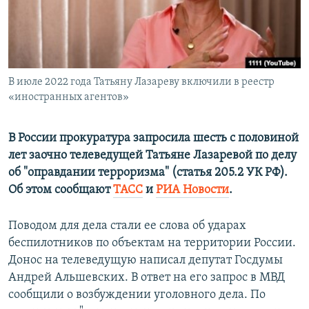
ПРИСОЕДИНЯЙТЕСЬ!
ПОБЕДИТЕЛЕЙ НЕ СУДЯТ?
КРЫМ.НЕПОКОРЕННЫЙ
ELIFBE
В июле 2022 года Татьяну Лазареву включили в реестр
УКРАИНСКАЯ ПРОБЛЕМА КРЫМА
«иностранных агентов»
Все сайты RFE/RL
В России прокуратура запросила шесть с половиной
лет заочно телеведущей Татьяне Лазаревой по делу
об "оправдании терроризма" (статья 205.2 УК РФ).
Об этом сообщают
ТАСС
и
РИА Новости
.
Поводом для дела стали ее слова об ударах
беспилотников по объектам на территории России.
Донос на телеведущую написал депутат Госдумы
Андрей Альшевских. В ответ на его запрос в МВД
сообщили о возбуждении уголовного дела. По