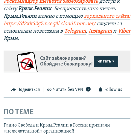
Роскомнадзор пытается заблокировать
доступ к
сайту
Крым.Реалии
. Беспрепятственно читать
Крым.Реалии
можно с помощью
зеркального сайта:
https://d2xk32g7mceq3l.cloudfront.net/
следите за
основными новостями в
Telegram
,
Instagram
и
Viber
Крым.
Сайт заблокирован?
читать >
Обойдите блокировку!
Поделиться
Читать без VPN
Follow us
ПО ТЕМЕ
Радио Свобода и Крым.Реалии в России признали
«нежелательной» организацией